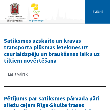
IZVĒLNE
Satiksmes uzskaite un kravas
transporta plūsmas ietekmes uz
caurlaidspēju un braukšanas laiku uz
tiltiem novērtēšana
Lasīt vairāk
par
Satiksmes
uzskaite
un
kravas
transporta
Pētījums par satiksmes pārvada pāri
plūsmas
sliežu ceļam Rīga-Skulte trases
ietekmes
uz