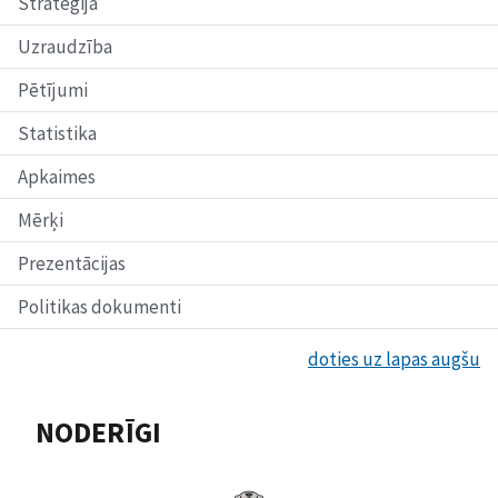
Stratēģija
degvielas
uzpildes
Uzraudzība
infrastruktūras
ieviešanu
Rīgas
Pētījumi
reģionā”
(veikts
Statistika
ES
programmas
Apkaimes
TEN-
T
Mērķi
projekta
“Ūdeņraža
Prezentācijas
infrastruktūra
transportam-
Politikas dokumenti
2-
Koridori
(HIT-
doties uz lapas augšu
2-
Corridors)
“ietvaros
NODERĪGI