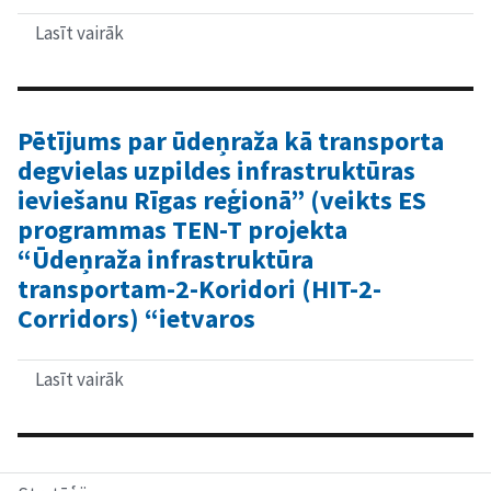
attīstību.
Lasīt vairāk
par
Izpēte
par
Kārļa
Ulmaņa
gatves
Pētījums par ūdeņraža kā transporta
un
degvielas uzpildes infrastruktūras
Liepājas
ielas,
ieviešanu Rīgas reģionā” (veikts ES
Rīgā,
programmas TEN-T projekta
krustojuma
attīstību.
“Ūdeņraža infrastruktūra
transportam-2-Koridori (HIT-2-
Corridors) “ietvaros
Lasīt vairāk
par
Pētījums
par
ūdeņraža
kā
transporta