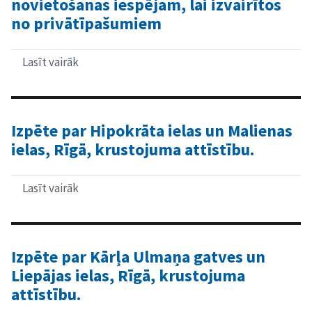
novietošanas iespējam, lai izvairītos
caurlaidspēju
no privātīpašumiem
un
braukšanas
laiku
uz
Lasīt vairāk
par
tiltiem
Pētījums
novērtēšana
par
satiksmes
pārvada
pāri
Izpēte par Hipokrāta ielas un Malienas
sliežu
ielas, Rīgā, krustojuma attīstību.
ceļam
Rīga-
Skulte
trases
Lasīt vairāk
par
novietošanas
Izpēte
iespējam,
par
lai
Hipokrāta
izvairītos
ielas
no
un
Izpēte par Kārļa Ulmaņa gatves un
privātīpašumiem
Malienas
Liepājas ielas, Rīgā, krustojuma
ielas,
Rīgā,
attīstību.
krustojuma