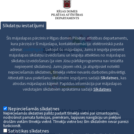
Sīkdatņu iestatījumi
Šīs mājaslapas pārzinis ir Rīgas domes Pilsētas attīstības departaments,
kura pārziņā ir šī mājaslapa, kontaktinformācija: elektroniskā pasta
adrese:
pad@riga.lv
. Lietojot šo mājaslapu, Jums ir iespēja pieņemt
mājaslapas sīkdatņu izveidošanu un iespēja atteikties no mājaslapas
sīkdatņu izveidošanas (ja vien Jūsu pārlūkprogramma nav iestatīta
nepieņemt sīkdatnes). Jums jāņem vērā, ja atspējosiet noteikti
nepieciešamās sīkdatnes, tīmekļa vietne nevarēs darboties pilnvērtīgi.
Attiestatīt savu piekrišanu sīkdatnēm iespējams sadaļā
Sīkdatnes
, kas
atrodas mājaslapas kājenē. Papildus informācija par mājaslapas
veidotajām sīkdatnēm apskatāma sadaļā
Sīkdatnes
Nepieciešamās sīkdatnes
Sīkdatnes
Piekļūstamības paziņojums
Nepieciešamās sīkdatnes palīdz padarīt tīmekļa vietni par izmantojamu,
nodrošinot pamata funkcijas, piemēram, lappuses navigāciju un piekļuvi
drošām vietām tīmekļa vietnē. Tīmekļa vietne bez šīm sīkdatnēm nevar pareizi
funkcionēt.
Satistikas sīkdatnes