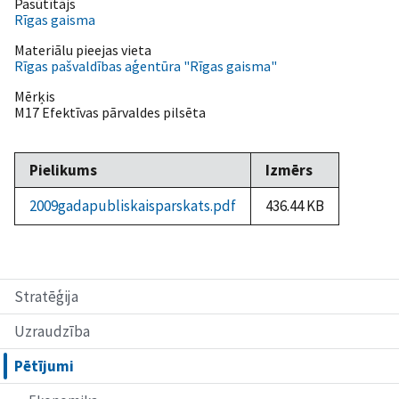
Pasūtītājs
Rīgas gaisma
Materiālu pieejas vieta
Rīgas pašvaldības aģentūra "Rīgas gaisma"
Mērķis
M17 Efektīvas pārvaldes pilsēta
Pielikums
Izmērs
2009gadapubliskaisparskats.pdf
436.44 KB
Stratēģija
Uzraudzība
Pētījumi