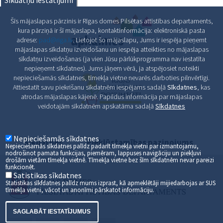
Sīkdatņu iestatījumi
Šīs mājaslapas pārzinis ir Rīgas domes Pilsētas attīstības departaments,
kura pārziņā ir šī mājaslapa, kontaktinformācija: elektroniskā pasta
adrese:
pad@riga.lv
. Lietojot šo mājaslapu, Jums ir iespēja pieņemt
mājaslapas sīkdatņu izveidošanu un iespēja atteikties no mājaslapas
sīkdatņu izveidošanas (ja vien Jūsu pārlūkprogramma nav iestatīta
nepieņemt sīkdatnes). Jums jāņem vērā, ja atspējosiet noteikti
nepieciešamās sīkdatnes, tīmekļa vietne nevarēs darboties pilnvērtīgi.
Attiestatīt savu piekrišanu sīkdatnēm iespējams sadaļā
Sīkdatnes
, kas
atrodas mājaslapas kājenē. Papildus informācija par mājaslapas
veidotajām sīkdatnēm apskatāma sadaļā
Sīkdatnes
Nepieciešamās sīkdatnes
Sīkdatnes
Piekļūstamības paziņojums
Nepieciešamās sīkdatnes palīdz padarīt tīmekļa vietni par izmantojamu,
nodrošinot pamata funkcijas, piemēram, lappuses navigāciju un piekļuvi
drošām vietām tīmekļa vietnē. Tīmekļa vietne bez šīm sīkdatnēm nevar pareizi
funkcionēt.
Satistikas sīkdatnes
Statistikas sīkfdatnes palīdz mums izprast, kā apmeklētāji mijiedarbojas ar SUS
tīmekļa vietni, vācot un anonīmi pārskatot informāciju.
SAGLABĀT IESTATĪJUMUS