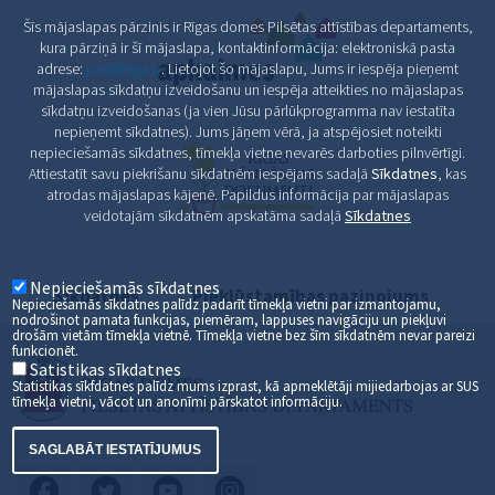
Šīs mājaslapas pārzinis ir Rīgas domes Pilsētas attīstības departaments,
kura pārziņā ir šī mājaslapa, kontaktinformācija: elektroniskā pasta
adrese:
pad@riga.lv
. Lietojot šo mājaslapu, Jums ir iespēja pieņemt
mājaslapas sīkdatņu izveidošanu un iespēja atteikties no mājaslapas
sīkdatņu izveidošanas (ja vien Jūsu pārlūkprogramma nav iestatīta
nepieņemt sīkdatnes). Jums jāņem vērā, ja atspējosiet noteikti
nepieciešamās sīkdatnes, tīmekļa vietne nevarēs darboties pilnvērtīgi.
Attiestatīt savu piekrišanu sīkdatnēm iespējams sadaļā
Sīkdatnes
, kas
atrodas mājaslapas kājenē. Papildus informācija par mājaslapas
veidotajām sīkdatnēm apskatāma sadaļā
Sīkdatnes
Nepieciešamās sīkdatnes
Sīkdatnes
Piekļūstamības paziņojums
Nepieciešamās sīkdatnes palīdz padarīt tīmekļa vietni par izmantojamu,
nodrošinot pamata funkcijas, piemēram, lappuses navigāciju un piekļuvi
drošām vietām tīmekļa vietnē. Tīmekļa vietne bez šīm sīkdatnēm nevar pareizi
funkcionēt.
Satistikas sīkdatnes
Statistikas sīkfdatnes palīdz mums izprast, kā apmeklētāji mijiedarbojas ar SUS
tīmekļa vietni, vācot un anonīmi pārskatot informāciju.
SAGLABĀT IESTATĪJUMUS