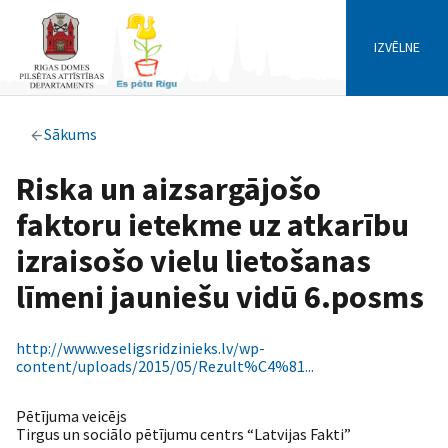
IZVĒLNE
Sākums
Riska un aizsargājošo
faktoru ietekme uz atkarību
izraisošo vielu lietošanas
līmeni jauniešu vidū 6.posms
http://www.veseligsridzinieks.lv/wp-
content/uploads/2015/05/Rezult%C4%81...
Pētījuma veicējs
Tirgus un sociālo pētījumu centrs “Latvijas Fakti”