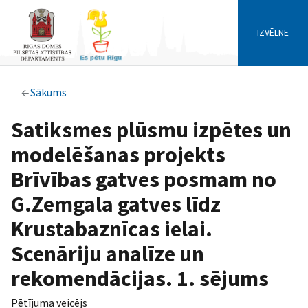
IZVĒLNE
Sākums
Satiksmes plūsmu izpētes un
modelēšanas projekts
Brīvības gatves posmam no
G.Zemgala gatves līdz
Krustabaznīcas ielai.
Scenāriju analīze un
rekomendācijas. 1. sējums
Pētījuma veicējs