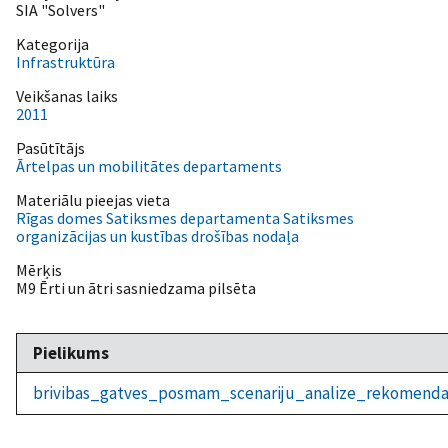
SIA "Solvers"
Kategorija
Infrastruktūra
Veikšanas laiks
2011
Pasūtītājs
Ārtelpas un mobilitātes departaments
Materiālu pieejas vieta
Rīgas domes Satiksmes departamenta Satiksmes
organizācijas un kustības drošības nodaļa
Mērķis
M9 Ērti un ātri sasniedzama pilsēta
Pielikums
brivibas_gatves_posmam_scenariju_analize_rekomenda