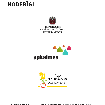
NODERĪGI
Sīkdatnes
Piekļūstamības paziņojums