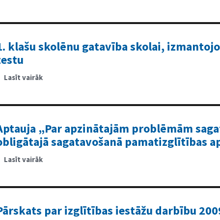
Skolēnu
fiziskā
aktivitāte
un
sporta
stundu
kavējumu
1. klašu skolēnu gatavība skolai, izmantoj
iemesli
testu
Lasīt vairāk
par
1.
klašu
skolēnu
gatavība
skolai,
izmantojot
Tove
Aptauja „Par apzinātajām problēmām saga
Krogl
zīmējumu
obligātajā sagatavošanā pamatizglītības 
testu
Lasīt vairāk
par
Aptauja
„Par
apzinātajām
problēmām
sagatavošanas
grupā
bērnu
Pārskats par izglītības iestāžu darbību 200
obligātajā
sagatavošanā