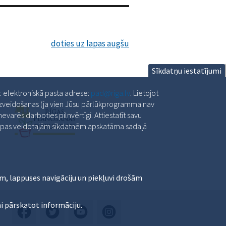
doties uz lapas augšu
Sīkdatņu iestatījumi
a: elektroniskā pasta adrese:
pad@riga.lv
. Lietojot
 izveidošanas (ja vien Jūsu pārlūkprogramma nav
varēs darboties pilnvērtīgi. Attiestatīt savu
slapas veidotajām sīkdatnēm apskatāma sadaļā
m, lappuses navigāciju un piekļuvi drošām
i pārskatot informāciju.