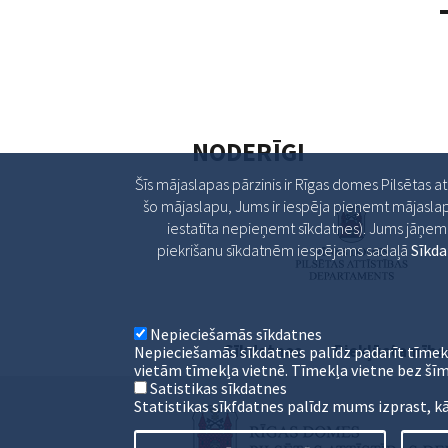
NODERĪGI
Šīs mājaslapas pārzinis ir Rīgas domes Pilsētas a
šo mājaslapu, Jums ir iespēja pieņemt mājaslap
iestatīta nepieņemt sīkdatnes). Jums jāņem v
piekrišanu sīkdatnēm iespējams sadaļā
Sīkd
Nepieciešamās sīkdatnes
Sīkdatnes
Piekļūstamība
Nepieciešamās sīkdatnes palīdz padarīt tīmek
vietām tīmekļa vietnē. Tīmekļa vietne bez šīm
Satistikas sīkdatnes
Statistikas sīkfdatnes palīdz mums izprast, k