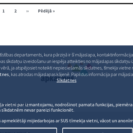
jaunatnes
un
sporta
1
2
››
Pēdējā »
departaments
gadagrāmata
2007
ttīstības departaments, kura pārziņā ir šī mājaslapa, kontaktinformācij
as sīkdatņu izveidošanu un iespēja atteikties no mājaslapas sīkdatņu
ērā, ja atspējosiet noteikti nepieciešamās sīkdatnes, tīmekļa vietne ne
atnes
, kas atrodas mājaslapas kājenē. Papildus informācija par māja
Sīkdatnes
s paziņojums
ļa vietni par izmantojamu, nodrošinot pamata funkcijas, piemēra
 sīkdatnēm nevar pareizi funkcionēt.
ā apmeklētāji mijiedarbojas ar SUS tīmekļa vietni, vācot un anonīm