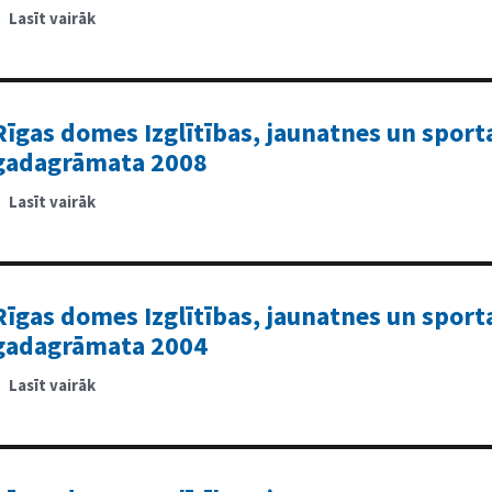
pamatizglītības
Lasīt vairāk
par
apguves
Pārskats
uzsākšanai”
par
izglītības
iestāžu
darbību
2009./2010.m.g.
Rīgas domes Izglītības, jaunatnes un spor
gadagrāmata 2008
Lasīt vairāk
par
Rīgas
domes
Izglītības,
jaunatnes
un
sporta
departamenta
Rīgas domes Izglītības, jaunatnes un spor
gadagrāmata
2008
gadagrāmata 2004
Lasīt vairāk
par
Rīgas
domes
Izglītības,
jaunatnes
un
sporta
departamenta