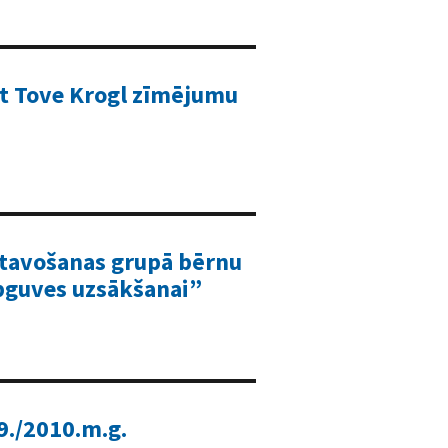
ot Tove Krogl zīmējumu
tavošanas grupā bērnu
apguves uzsākšanai”
9./2010.m.g.