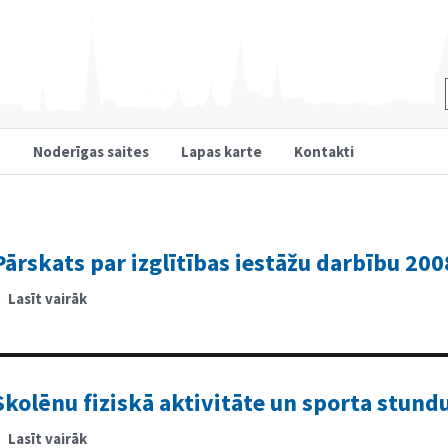
u
Noderīgas saites
Lapas karte
Kontakti
Pārskats par izglītības iestāžu darbību 200
Lasīt vairāk
par
Pārskats
par
izglītības
iestāžu
darbību
2008./2009.m.g.
Skolēnu fiziskā aktivitāte un sporta stun
Lasīt vairāk
par