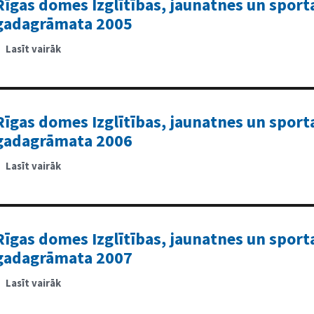
Rīgas domes Izglītības, jaunatnes un spor
gadagrāmata
2004
gadagrāmata 2005
Lasīt vairāk
par
Rīgas
domes
Izglītības,
jaunatnes
un
sporta
departamenta
Rīgas domes Izglītības, jaunatnes un spor
gadagrāmata
2005
gadagrāmata 2006
Lasīt vairāk
par
Rīgas
domes
Izglītības,
jaunatnes
un
sporta
departamenta
Rīgas domes Izglītības, jaunatnes un spor
gadagrāmata
2006
gadagrāmata 2007
Lasīt vairāk
par
Rīgas
domes
Izglītības,