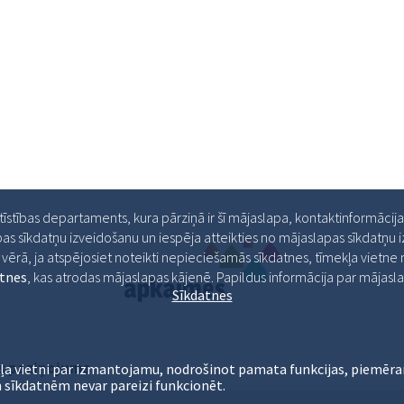
ttīstības departaments, kura pārziņā ir šī mājaslapa, kontaktinformācij
as sīkdatņu izveidošanu un iespēja atteikties no mājaslapas sīkdatņu
ērā, ja atspējosiet noteikti nepieciešamās sīkdatnes, tīmekļa vietne ne
atnes
, kas atrodas mājaslapas kājenē. Papildus informācija par māja
Sīkdatnes
s paziņojums
ļa vietni par izmantojamu, nodrošinot pamata funkcijas, piemēra
 sīkdatnēm nevar pareizi funkcionēt.