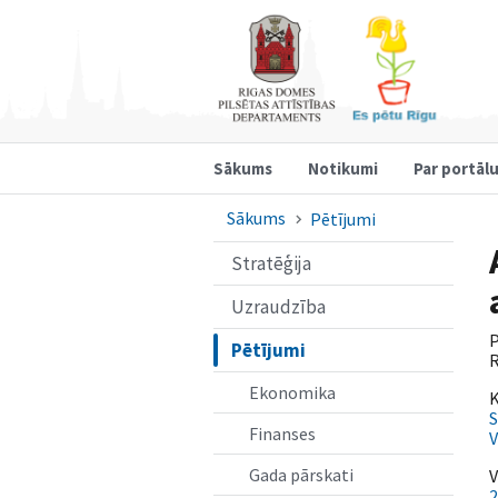
Sākums
Notikumi
Par portāl
Sākums
Pētījumi
Stratēģija
Uzraudzība
P
Pētījumi
R
Ekonomika
K
S
Finanses
V
Gada pārskati
V
2