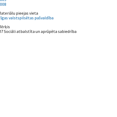
008
ateriālu pieejas vieta
īgas valstspilsētas pašvaldība
ērķis
7 Sociāli atbalstīta un aprūpēta sabiedrība