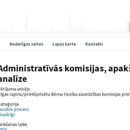
u
Noderīgas saites
Lapas karte
Kontakti
Administratīvās komisijas, apak
analīze
ētījuma veicējs
īgas rajonu/priekšpilsētu Bērnu tiesību aizardzības komisijas prie
ategorija
ociālie procesi
ispārīgi
eikšanas laiks
003