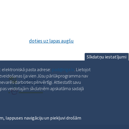
doties uz lapas augšu
Sīkdatņu iestatījumi
a: elektroniskā pasta adrese:
pad@riga.lv
. Lietojot
 izveidošanas (ja vien Jūsu pārlūkprogramma nav
varēs darboties pilnvērtīgi. Attiestatīt savu
slapas veidotajām sīkdatnēm apskatāma sadaļā
m, lappuses navigāciju un piekļuvi drošām