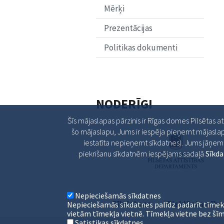
Mērķi
Prezentācijas
Politikas dokumenti
NODERĪGI
Šīs mājaslapas pārzinis ir Rīgas domes Pilsētas a
šo mājaslapu, Jums ir iespēja pieņemt mājaslap
iestatīta nepieņemt sīkdatnes). Jums jāņem v
piekrišanu sīkdatnēm iespējams sadaļā
Sīkd
Nepieciešamās sīkdatnes
Sīkdatnes
Piekļūstamība
Nepieciešamās sīkdatnes palīdz padarīt tīmek
vietām tīmekļa vietnē. Tīmekļa vietne bez šīm
Satistikas sīkdatnes