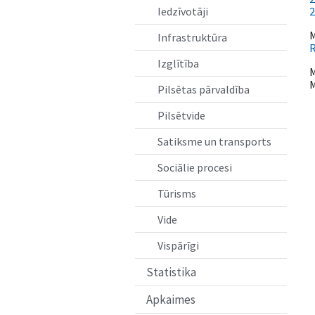
Iedzīvotāji
2
M
Infrastruktūra
R
Izglītība
M
M
Pilsētas pārvaldība
Pilsētvide
Satiksme un transports
Sociālie procesi
Tūrisms
Vide
Vispārīgi
Statistika
Apkaimes