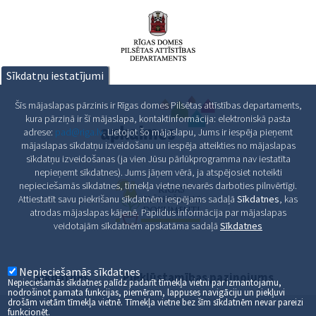
Sīkdatņu iestatījumi
Šīs mājaslapas pārzinis ir Rīgas domes Pilsētas attīstības departaments,
kura pārziņā ir šī mājaslapa, kontaktinformācija: elektroniskā pasta
adrese:
pad@riga.lv
. Lietojot šo mājaslapu, Jums ir iespēja pieņemt
mājaslapas sīkdatņu izveidošanu un iespēja atteikties no mājaslapas
sīkdatņu izveidošanas (ja vien Jūsu pārlūkprogramma nav iestatīta
nepieņemt sīkdatnes). Jums jāņem vērā, ja atspējosiet noteikti
nepieciešamās sīkdatnes, tīmekļa vietne nevarēs darboties pilnvērtīgi.
Attiestatīt savu piekrišanu sīkdatnēm iespējams sadaļā
Sīkdatnes
, kas
atrodas mājaslapas kājenē. Papildus informācija par mājaslapas
veidotajām sīkdatnēm apskatāma sadaļā
Sīkdatnes
Nepieciešamās sīkdatnes
Sīkdatnes
Piekļūstamības paziņojums
Nepieciešamās sīkdatnes palīdz padarīt tīmekļa vietni par izmantojamu,
nodrošinot pamata funkcijas, piemēram, lappuses navigāciju un piekļuvi
drošām vietām tīmekļa vietnē. Tīmekļa vietne bez šīm sīkdatnēm nevar pareizi
funkcionēt.