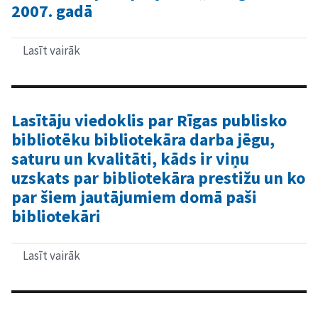
2007. gadā
Lasīt vairāk
par
Attieksme
pret
projektu
„e-
Rīga”
Lasītāju viedoklis par Rīgas publisko
2007.
bibliotēku bibliotekāra darba jēgu,
gadā
saturu un kvalitāti, kāds ir viņu
uzskats par bibliotekāra prestižu un ko
par šiem jautājumiem domā paši
bibliotekāri
Lasīt vairāk
par
Lasītāju
viedoklis
par
Rīgas