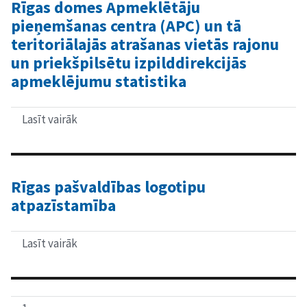
publisko
Rīgas domes Apmeklētāju
bibliotēku
pieņemšanas centra (APC) un tā
bibliotekāra
darba
teritoriālajās atrašanas vietās rajonu
jēgu,
un priekšpilsētu izpilddirekcijās
saturu
un
apmeklējumu statistika
kvalitāti,
kāds
ir
Lasīt vairāk
par
viņu
Rīgas
uzskats
domes
par
Apmeklētāju
bibliotekāra
pieņemšanas
prestižu
centra
Rīgas pašvaldības logotipu
un
(APC)
ko
atpazīstamība
un
par
tā
šiem
teritoriālajās
jautājumiem
atrašanas
Lasīt vairāk
par
domā
vietās
Rīgas
paši
rajonu
pašvaldības
bibliotekāri
un
logotipu
priekšpilsētu
atpazīstamība
izpilddirekcijās