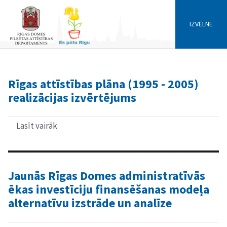
IZVĒLNE
Rīgas attīstības plāna (1995 - 2005)
realizācijas izvērtējums
Lasīt vairāk
par
Rīgas
attīstības
plāna
(1995
-
Jaunās Rīgas Domes administratīvās
2005)
ēkas investīciju finansēšanas modeļa
realizācijas
izvērtējums
alternatīvu izstrāde un analīze