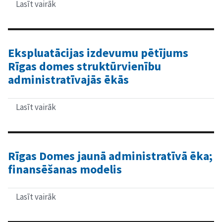
Lasīt vairāk
par
Jaunās
Rīgas
Domes
administratīvās
ēkas
Ekspluatācijas izdevumu pētījums
investīciju
Rīgas domes struktūrvienību
finansēšanas
modeļa
administratīvajās ēkās
alternatīvu
izstrāde
un
Lasīt vairāk
par
analīze
Ekspluatācijas
izdevumu
pētījums
Rīgas
domes
Rīgas Domes jaunā administratīvā ēka;
struktūrvienību
finansēšanas modelis
administratīvajās
ēkās
Lasīt vairāk
par
Rīgas
Domes