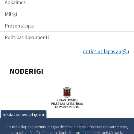
Apkaimes
Mērķi
Prezentācijas
Politikas dokumenti
doties uz lapas augšu
NODERĪGI
Sīkdatņu iestatījumi
Šīs mājaslapas pārzinis ir Rīgas domes Pilsētas attīstības departaments,
kura pārziņā ir šī mājaslapa, kontaktinformācija: elektroniskā pasta