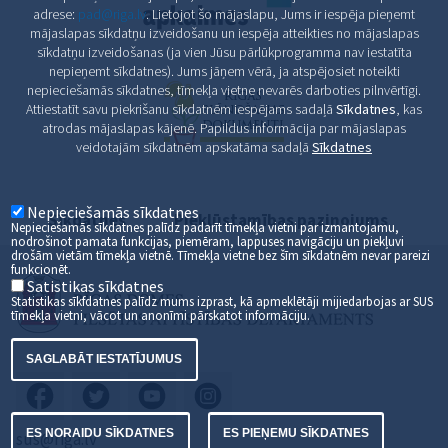
adrese:
pad@riga.lv
. Lietojot šo mājaslapu, Jums ir iespēja pieņemt
mājaslapas sīkdatņu izveidošanu un iespēja atteikties no mājaslapas
sīkdatņu izveidošanas (ja vien Jūsu pārlūkprogramma nav iestatīta
nepieņemt sīkdatnes). Jums jāņem vērā, ja atspējosiet noteikti
nepieciešamās sīkdatnes, tīmekļa vietne nevarēs darboties pilnvērtīgi.
Attiestatīt savu piekrišanu sīkdatnēm iespējams sadaļā
Sīkdatnes
, kas
atrodas mājaslapas kājenē. Papildus informācija par mājaslapas
veidotajām sīkdatnēm apskatāma sadaļā
Sīkdatnes
Nepieciešamās sīkdatnes
Sīkdatnes
Piekļūstamības paziņojums
Nepieciešamās sīkdatnes palīdz padarīt tīmekļa vietni par izmantojamu,
nodrošinot pamata funkcijas, piemēram, lappuses navigāciju un piekļuvi
drošām vietām tīmekļa vietnē. Tīmekļa vietne bez šīm sīkdatnēm nevar pareizi
funkcionēt.
Satistikas sīkdatnes
Statistikas sīkfdatnes palīdz mums izprast, kā apmeklētāji mijiedarbojas ar SUS
tīmekļa vietni, vācot un anonīmi pārskatot informāciju.
SAGLABĀT IESTATĪJUMUS
ES NORAIDU SĪKDATNES
ES PIEŅEMU SĪKDATNES
sus@riga.lv