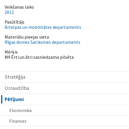
Veikšanas laiks
2012
Pasūtītājs
Ārtelpas un mobilitātes departaments
Materiālu pieejas vieta
Rīgas domes Satiksmes departaments
Mērķis
M9 Ērti un ātri sasniedzama pilsēta
Stratēģija
Uzraudzība
Pētījumi
Ekonomika
Finanses