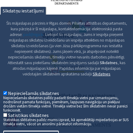
Sīkdatņu iestatījumi
Šīs mājaslapas pārzinis ir Rīgas domes Pilsētas attīstības departaments,
kura pārziņā ir šī mājaslapa, kontaktinformācija: elektroniskā pasta
adrese:
pad@riga.lv
. Lietojot šo mājaslapu, Jums ir iespēja pieņemt
mājaslapas sīkdatņu izveidošanu un iespēja atteikties no mājaslapas
sīkdatņu izveidošanas (ja vien Jūsu pārlūkprogramma nav iestatīta
nepieņemt sīkdatnes). Jums jāņem vērā, ja atspējosiet noteikti
nepieciešamās sīkdatnes, tīmekļa vietne nevarēs darboties pilnvērtīgi.
Attiestatīt savu piekrišanu sīkdatnēm iespējams sadaļā
Sīkdatnes
, kas
atrodas mājaslapas kājenē. Papildus informācija par mājaslapas
veidotajām sīkdatnēm apskatāma sadaļā
Sīkdatnes
Nepieciešamās sīkdatnes
Sīkdatnes
Piekļūstamības paziņojums
Nepieciešamās sīkdatnes palīdz padarīt tīmekļa vietni par izmantojamu,
nodrošinot pamata funkcijas, piemēram, lappuses navigāciju un piekļuvi
drošām vietām tīmekļa vietnē. Tīmekļa vietne bez šīm sīkdatnēm nevar pareizi
funkcionēt.
Satistikas sīkdatnes
Statistikas sīkfdatnes palīdz mums izprast, kā apmeklētāji mijiedarbojas ar SUS
tīmekļa vietni, vācot un anonīmi pārskatot informāciju.