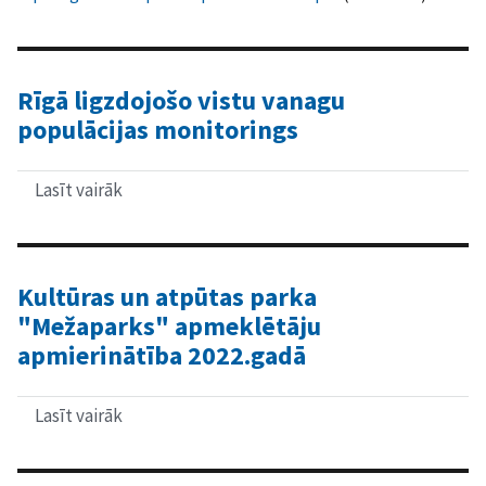
2018.-2026.gadam
Rīgā ligzdojošo vistu vanagu
populācijas monitorings
Lasīt vairāk
par
Rīgā
ligzdojošo
vistu
vanagu
populācijas
Kultūras un atpūtas parka
monitorings
"Mežaparks" apmeklētāju
apmierinātība 2022.gadā
Lasīt vairāk
par
Kultūras
un
atpūtas