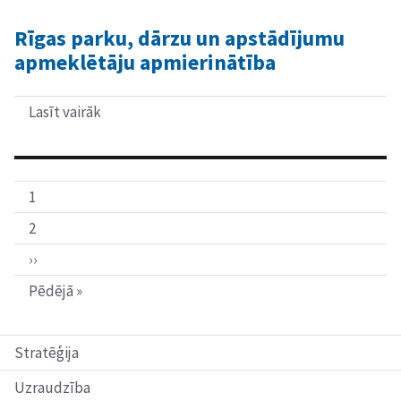
mežu
vērtējums
Rīgas parku, dārzu un apstādījumu
apmeklētāju apmierinātība
Lasīt vairāk
par
Rīgas
parku,
dārzu
un
apstādījumu
1
apmeklētāju
apmierinātība
2
››
Pēdējā »
Stratēģija
Uzraudzība