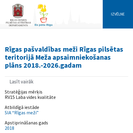
IZVĒLNE
Rīgas pašvaldības meži Rīgas pilsētas
teritorijā Meža apsaimniekošanas
plāns 2018.-2026.gadam
Lasīt vairāk
par
Rīgas
Stratēģijas mērķis
pašvaldības
RV15 Laba vides kvalitāte
meži
Rīgas
Atbildīgā iestāde
pilsētas
SIA “Rīgas meži”
teritorijā
Meža
Apstiprināšanas gads
apsaimniekošanas
2018
plāns