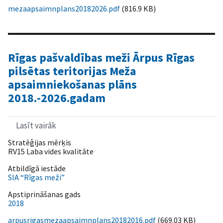
2018.-2026.gadam
mezaapsaimnplans20182026.pdf
(816.9 KB)
Rīgas pašvaldības meži Ārpus Rīgas
pilsētas teritorijas Meža
apsaimniekošanas plāns
2018.-2026.gadam
Lasīt vairāk
par
Rīgas
Stratēģijas mērķis
pašvaldības
RV15 Laba vides kvalitāte
meži
Ārpus
Atbildīgā iestāde
Rīgas
SIA “Rīgas meži”
pilsētas
teritorijas
Apstiprināšanas gads
Meža
2018
apsaimniekošanas
plāns
arpusrigasmezaapsaimnplans20182016.pdf
(669.03 KB)