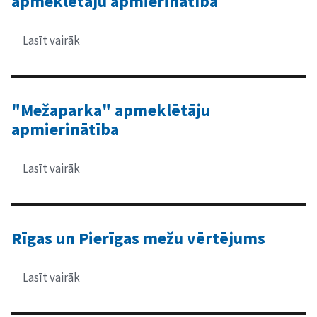
apmeklētāju apmierinātība
veidošana
kultūras
un
atpūtas
Lasīt vairāk
par
parka
Rīgas
"Mežaparks"
parku,
mežā
dārzu
un
apstādījumu
"Mežaparka" apmeklētāju
apmeklētāju
apmierinātība
apmierinātība
Lasīt vairāk
par
"Mežaparka"
apmeklētāju
apmierinātība
Rīgas un Pierīgas mežu vērtējums
Lasīt vairāk
par
Rīgas
un
Pierīgas