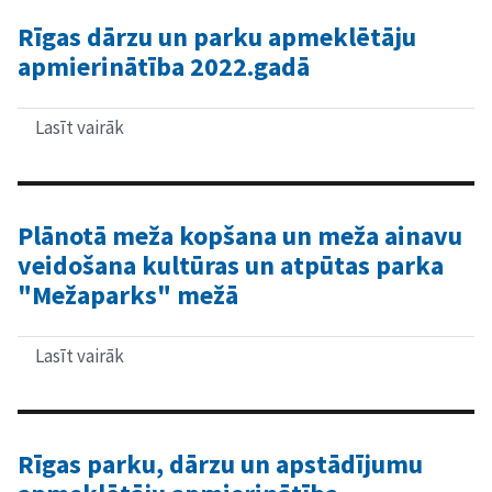
parka
"Mežaparks"
Rīgas dārzu un parku apmeklētāju
apmeklētāju
apmierinātība 2022.gadā
apmierinātība
2022.gadā
Lasīt vairāk
par
Rīgas
dārzu
un
parku
apmeklētāju
Plānotā meža kopšana un meža ainavu
apmierinātība
veidošana kultūras un atpūtas parka
2022.gadā
"Mežaparks" mežā
Lasīt vairāk
par
Plānotā
meža
kopšana
un
meža
Rīgas parku, dārzu un apstādījumu
ainavu