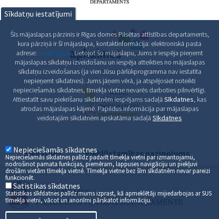
Sīkdatņu iestatījumi
Šīs mājaslapas pārzinis ir Rīgas domes Pilsētas attīstības departaments,
kura pārziņā ir šī mājaslapa, kontaktinformācija: elektroniskā pasta
adrese:
pad@riga.lv
. Lietojot šo mājaslapu, Jums ir iespēja pieņemt
mājaslapas sīkdatņu izveidošanu un iespēja atteikties no mājaslapas
sīkdatņu izveidošanas (ja vien Jūsu pārlūkprogramma nav iestatīta
nepieņemt sīkdatnes). Jums jāņem vērā, ja atspējosiet noteikti
nepieciešamās sīkdatnes, tīmekļa vietne nevarēs darboties pilnvērtīgi.
Attiestatīt savu piekrišanu sīkdatnēm iespējams sadaļā
Sīkdatnes
, kas
atrodas mājaslapas kājenē. Papildus informācija par mājaslapas
veidotajām sīkdatnēm apskatāma sadaļā
Sīkdatnes
Nepieciešamās sīkdatnes
Sīkdatnes
Piekļūstamības paziņojums
Nepieciešamās sīkdatnes palīdz padarīt tīmekļa vietni par izmantojamu,
nodrošinot pamata funkcijas, piemēram, lappuses navigāciju un piekļuvi
drošām vietām tīmekļa vietnē. Tīmekļa vietne bez šīm sīkdatnēm nevar pareizi
funkcionēt.
Satistikas sīkdatnes
Statistikas sīkfdatnes palīdz mums izprast, kā apmeklētāji mijiedarbojas ar SUS
tīmekļa vietni, vācot un anonīmi pārskatot informāciju.