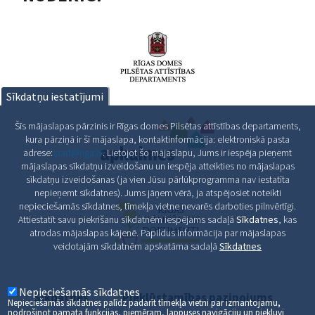
Sīkdatņu iestatījumi
Šīs mājaslapas pārzinis ir Rīgas domes Pilsētas attīstības departaments,
kura pārziņā ir šī mājaslapa, kontaktinformācija: elektroniskā pasta
adrese:
pad@riga.lv
. Lietojot šo mājaslapu, Jums ir iespēja pieņemt
mājaslapas sīkdatņu izveidošanu un iespēja atteikties no mājaslapas
sīkdatņu izveidošanas (ja vien Jūsu pārlūkprogramma nav iestatīta
nepieņemt sīkdatnes). Jums jāņem vērā, ja atspējosiet noteikti
nepieciešamās sīkdatnes, tīmekļa vietne nevarēs darboties pilnvērtīgi.
Attiestatīt savu piekrišanu sīkdatnēm iespējams sadaļā
Sīkdatnes
, kas
atrodas mājaslapas kājenē. Papildus informācija par mājaslapas
veidotajām sīkdatnēm apskatāma sadaļā
Sīkdatnes
Nepieciešamās sīkdatnes
Sīkdatnes
Piekļūstamības paziņojums
Nepieciešamās sīkdatnes palīdz padarīt tīmekļa vietni par izmantojamu,
nodrošinot pamata funkcijas, piemēram, lappuses navigāciju un piekļuvi