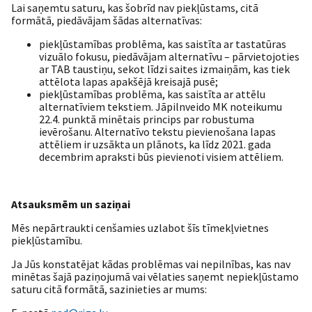
Lai saņemtu saturu, kas šobrīd nav piekļūstams, citā
formātā, piedāvājam šādas alternatīvas:
piekļūstamības problēma, kas saistīta ar tastatūras
vizuālo fokusu, piedāvājam alternatīvu – pārvietojoties
ar TAB taustiņu, sekot līdzi saites izmaiņām, kas tiek
attēlota lapas apakšējā kreisajā pusē;
piekļūstamības problēma, kas saistīta ar attēlu
alternatīviem tekstiem. Jāpilnveido MK noteikumu
22.4. punktā minētais princips par robustuma
ievērošanu. Alternatīvo tekstu pievienošana lapas
attēliem ir uzsākta un plānots, ka līdz 2021. gada
decembrim apraksti būs pievienoti visiem attēliem.
Atsauksmēm un saziņai
Mēs nepārtraukti cenšamies uzlabot šīs tīmekļvietnes
piekļūstamību.
Ja Jūs konstatējat kādas problēmas vai nepilnības, kas nav
minētas šajā paziņojumā vai vēlaties saņemt nepiekļūstamo
saturu citā formātā, sazinieties ar mums: