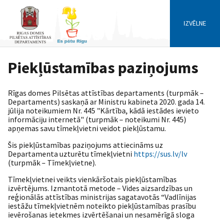
IZVĒLNE
Piekļūstamības paziņojums
Rīgas domes Pilsētas attīstības departaments (turpmāk –
Departaments) saskaņā ar Ministru kabineta 2020. gada 14.
jūlija noteikumiem Nr. 445 "Kārtība, kādā iestādes ievieto
informāciju internetā" (turpmāk – noteikumi Nr. 445)
apņemas savu tīmekļvietni veidot piekļūstamu.
Šis piekļūstamības paziņojums attiecināms uz
Departamenta uzturētu tīmekļvietni
https://sus.lv/lv
(turpmāk – Tīmekļvietne).
Tīmekļvietnei veikts vienkāršotais piekļūstamības
izvērtējums. Izmantotā metode – Vides aizsardzības un
reģionālās attīstības ministrijas sagatavotās “Vadlīnijas
iestāžu tīmekļvietnēm noteikto piekļūstamības prasību
ievērošanas ietekmes izvērtēšanai un nesamērīgā sloga