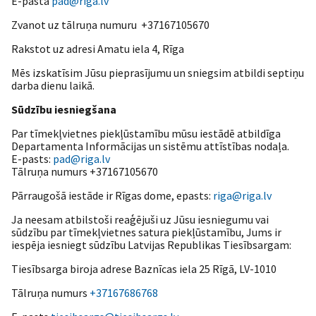
E-pastā
pad@riga.lv
Zvanot uz tālruņa numuru +37167105670
Rakstot uz adresi Amatu iela 4, Rīga
Mēs izskatīsim Jūsu pieprasījumu un sniegsim atbildi septiņu
darba dienu laikā.
Sūdzību iesniegšana
Par tīmekļvietnes piekļūstamību mūsu iestādē atbildīga
Departamenta Informācijas un sistēmu attīstības nodaļa.
E-pasts:
pad@riga.lv
Tālruņa numurs +37167105670
Pārraugošā iestāde ir Rīgas dome, epasts:
riga@riga.lv
Ja neesam atbilstoši reaģējuši uz Jūsu iesniegumu vai
sūdzību par tīmekļvietnes satura piekļūstamību, Jums ir
iespēja iesniegt sūdzību Latvijas Republikas Tiesībsargam:
Tiesībsarga biroja adrese Baznīcas iela 25 Rīgā, LV-1010
Tālruņa numurs
+37167686768