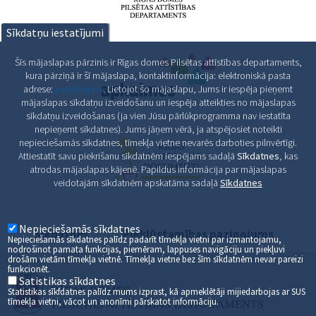
Sīkdatņu iestatījumi
Šīs mājaslapas pārzinis ir Rīgas domes Pilsētas attīstības departaments,
kura pārziņā ir šī mājaslapa, kontaktinformācija: elektroniskā pasta
adrese:
pad@riga.lv
. Lietojot šo mājaslapu, Jums ir iespēja pieņemt
mājaslapas sīkdatņu izveidošanu un iespēja atteikties no mājaslapas
sīkdatņu izveidošanas (ja vien Jūsu pārlūkprogramma nav iestatīta
nepieņemt sīkdatnes). Jums jāņem vērā, ja atspējosiet noteikti
nepieciešamās sīkdatnes, tīmekļa vietne nevarēs darboties pilnvērtīgi.
Attiestatīt savu piekrišanu sīkdatnēm iespējams sadaļā
Sīkdatnes
, kas
atrodas mājaslapas kājenē. Papildus informācija par mājaslapas
veidotajām sīkdatnēm apskatāma sadaļā
Sīkdatnes
Nepieciešamās sīkdatnes
Sīkdatnes
Piekļūstamības paziņojums
Nepieciešamās sīkdatnes palīdz padarīt tīmekļa vietni par izmantojamu,
nodrošinot pamata funkcijas, piemēram, lappuses navigāciju un piekļuvi
drošām vietām tīmekļa vietnē. Tīmekļa vietne bez šīm sīkdatnēm nevar pareizi
funkcionēt.
Satistikas sīkdatnes
Statistikas sīkfdatnes palīdz mums izprast, kā apmeklētāji mijiedarbojas ar SUS
tīmekļa vietni, vācot un anonīmi pārskatot informāciju.