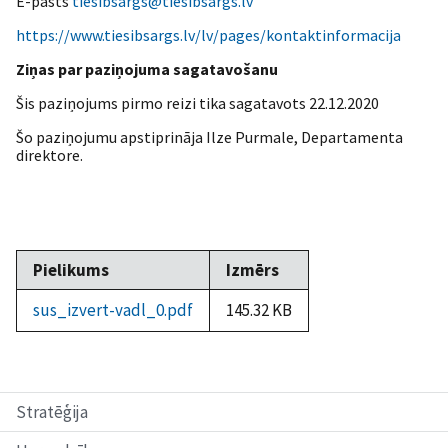
E-pasts
tiesibsargs@tiesibsargs.lv
https://www.tiesibsargs.lv/lv/pages/kontaktinformacija
Ziņas par paziņojuma sagatavošanu
Šis paziņojums pirmo reizi tika sagatavots 22.12.2020
Šo paziņojumu apstiprināja Ilze Purmale, Departamenta
direktore.
Pielikums
Izmērs
sus_izvert-vadl_0.pdf
145.32 KB
Stratēģija