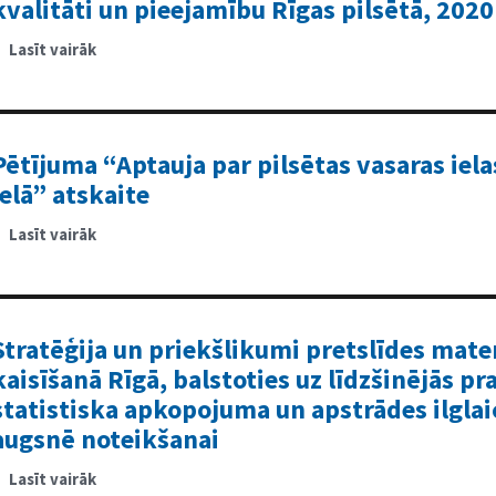
kvalitāti un pieejamību Rīgas pilsētā, 2020
Lasīt vairāk
par
Pētījums
par
pilsētvides
attīstību
raksturojošo
pakalpojumu
kvalitāti
Pētījuma “Aptauja par pilsētas vasaras iel
un
pieejamību
ielā” atskaite
Rīgas
pilsētā,
2020
Lasīt vairāk
par
Pētījuma
“Aptauja
par
pilsētas
vasaras
ielas
projektu
Stratēģija un priekšlikumi pretslīdes mater
Tērbatas
ielā”
kaisīšanā Rīgā, balstoties uz līdzšinējās pr
atskaite
statistiska apkopojuma un apstrādes ilglai
augsnē noteikšanai
Lasīt vairāk
par
Stratēģija