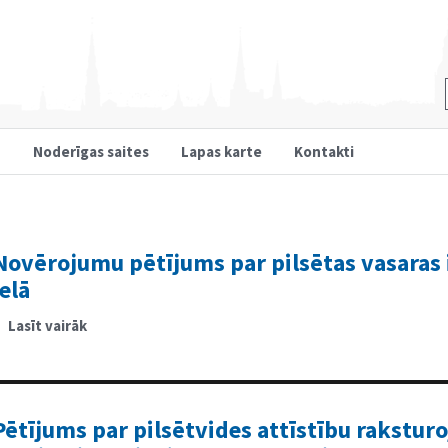
u
Noderīgas saites
Lapas karte
Kontakti
Novērojumu pētījums par pilsētas vasaras 
ielā
Lasīt vairāk
par
Novērojumu
pētījums
par
pilsētas
vasaras
ielas
projektu
Pētījums par pilsētvides attīstību rakstu
Tērbatas
ielā