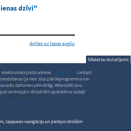
dienas dzīvi"
doties uz lapas augšu
Sīkdatņu iestatījumi
a: elektroniskā pasta adrese:
pad@riga.lv
. Lietojot
 izveidošanas (ja vien Jūsu pārlūkprogramma nav
varēs darboties pilnvērtīgi. Attiestatīt savu
slapas veidotajām sīkdatnēm apskatāma sadaļā
m, lappuses navigāciju un piekļuvi drošām