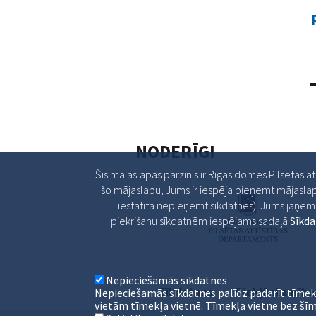
NODERĪGI
Šīs mājaslapas pārzinis ir Rīgas domes Pilsētas a
šo mājaslapu, Jums ir iespēja pieņemt mājaslap
iestatīta nepieņemt sīkdatnes). Jums jāņem v
piekrišanu sīkdatnēm iespējams sadaļā
Sīkd
Nepieciešamās sīkdatnes
Sīkdatnes
Piekļūstamība
Nepieciešamās sīkdatnes palīdz padarīt tīmek
vietām tīmekļa vietnē. Tīmekļa vietne bez šīm