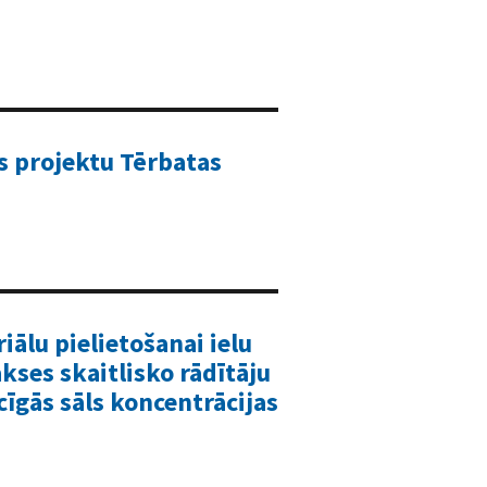
as projektu Tērbatas
iālu pielietošanai ielu
akses skaitlisko rādītāju
cīgās sāls koncentrācijas