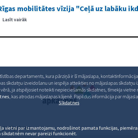
dzelzceļa
stacijas
Rīgas mobilitātes vīzija "Ceļā uz labāku ik
laukums
Lasīt vairāk
par
Rīgas
mobilitātes
vīzija
"Ceļā
uz
labāku
ikdienas
dzīvi"
ttīstības departaments, kura pārziņā ir šī mājaslapa, kontaktinformācij
as sīkdatņu izveidošanu un iespēja atteikties no mājaslapas sīkdatņu
ērā, ja atspējosiet noteikti nepieciešamās sīkdatnes, tīmekļa vietne ne
atnes
, kas atrodas mājaslapas kājenē. Papildus informācija par māja
Sīkdatnes
s paziņojums
ļa vietni par izmantojamu, nodrošinot pamata funkcijas, piemēra
 sīkdatnēm nevar pareizi funkcionēt.