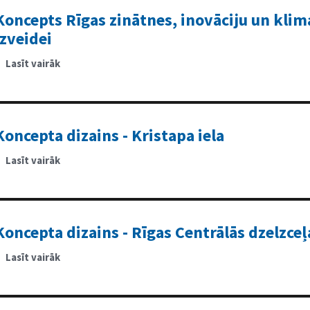
monitoringu
industriālās
Koncepts Rīgas zinātnes, inovāciju un kli
teritorijas
tuvumā
izveidei
Rīgā,
izmantojot
portatīvu
Lasīt vairāk
par
sensoru
Koncepts
sistēmu
Rīgas
zinātnes,
inovāciju
un
klimata
pārmaiņu
Koncepta dizains - Kristapa iela
centra
izveidei
Lasīt vairāk
par
Koncepta
dizains
-
Kristapa
iela
Koncepta dizains - Rīgas Centrālās dzelzceļ
Lasīt vairāk
par
Koncepta
dizains
-
Rīgas
Centrālās