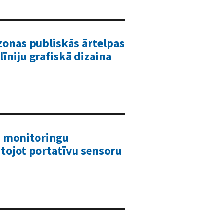
 zonas publiskās ārtelpas
līniju grafiskā dizaina
a monitoringu
ntojot portatīvu sensoru