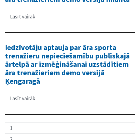
Lasīt vairāk
par
Iedzīvotāju
aptauja
par
āra
sporta
Iedzīvotāju aptauja par āra sporta
trenažieru
trenažieru nepieciešamību publiskajā
nepieciešamību
publiskajā
ārtelpā ar izmēģināšanai uzstādītiem
ārtelpā
āra trenažieriem demo versijā
ar
izmēģināšanai
Ķengaragā
uzstādītiem
āra
trenažieriem
Lasīt vairāk
par
demo
Iedzīvotāju
versijā
aptauja
Imantā
par
āra
sporta
1
trenažieru
nepieciešamību
2