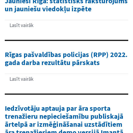
Jaunieši Rīgā: statistisks raksturojums
aizsardzības
un jauniešu viedokļu izpēte
zonas
iedzīvotāju
aptauja
par
Lasīt vairāk
par
dzīves
Jaunieši
kvalitāti
Rīgā:
statistisks
raksturojums
un
Rīgas pašvaldības policijas (RPP) 2022.
jauniešu
gada darba rezultātu pārskats
viedokļu
izpēte
Lasīt vairāk
par
Rīgas
pašvaldības
policijas
(RPP)
2022.
Iedzīvotāju aptauja par āra sporta
gada
trenažieru nepieciešamību publiskajā
darba
rezultātu
ārtelpā ar izmēģināšanai uzstādītiem
pārskats
āra trenažieriem demo versijā Imantā