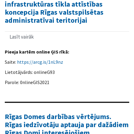
infrastruktūras tīkla attīstības
koncepcija Rīgas valstspilsētas
administratīvai teritorijai
Lasīt vairāk
par
Elektrotransporta
uzlādes
Pieeja kartēm online ĢIS rīkā:
infrastruktūras
tīkla
Saite:
https://arcg.is/1nL9nz
attīstības
koncepcija
Lietotājvārds: onlineG93
Rīgas
valstspilsētas
Parole: 0nlineGIS2021
administratīvai
teritorijai
Rīgas Domes darbības vērtējums.
Rīgas iedzīvotāju aptauja par dažādiem
Rīgas Domi interesējošiem