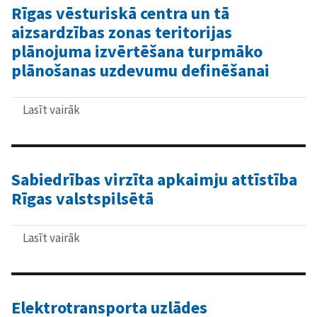
Rīgas vēsturiskā centra un tā
dažādiem
Rīgas
aizsardzības zonas teritorijas
Domi
plānojuma izvērtēšana turpmāko
interesējošiem
jautājumiem.
plānošanas uzdevumu definēšanai
Lasīt vairāk
par
Rīgas
vēsturiskā
centra
un
tā
Sabiedrības virzīta apkaimju attīstība
aizsardzības
Rīgas valstspilsētā
zonas
teritorijas
plānojuma
izvērtēšana
Lasīt vairāk
par
turpmāko
Sabiedrības
plānošanas
virzīta
uzdevumu
apkaimju
definēšanai
attīstība
Rīgas
Elektrotransporta uzlādes
valstspilsētā