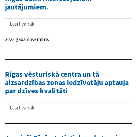
jautājumiem.
Lasīt vairāk
par
Rīgas
Domes
2023.gada novembris
darbības
vērtējums.
Rīgas
iedzīvotāju
aptauja
par
Rīgas vēsturiskā centra un tā
dažādiem
Rīgas
aizsardzības zonas iedzīvotāju aptauja
Domi
par dzīves kvalitāti
interesējošiem
jautājumiem.
Lasīt vairāk
par
Rīgas
vēsturiskā
centra
un
tā