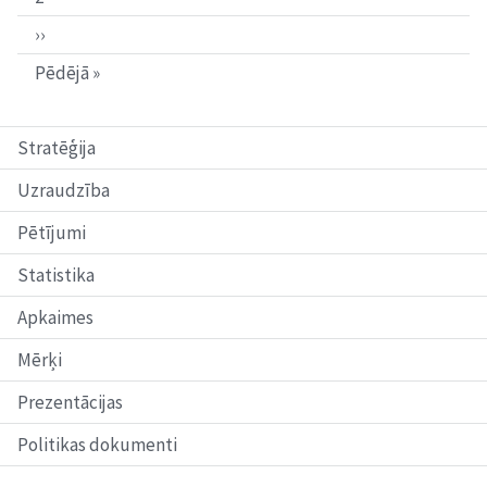
publiskajā
ārtelpā
››
ar
izmēģināšanai
Pēdējā »
uzstādītiem
āra
trenažieriem
Stratēģija
demo
versijā
Ķengaragā
Uzraudzība
Pētījumi
Statistika
Apkaimes
Mērķi
Prezentācijas
Politikas dokumenti