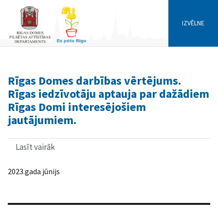
IZVĒLNE
Rīgas Domes darbības vērtējums.
Rīgas iedzīvotāju aptauja par dažādiem
Rīgas Domi interesējošiem
jautājumiem.
Lasīt vairāk
par
Rīgas
Domes
2023.gada jūnijs
darbības
vērtējums.
Rīgas
iedzīvotāju
aptauja
par