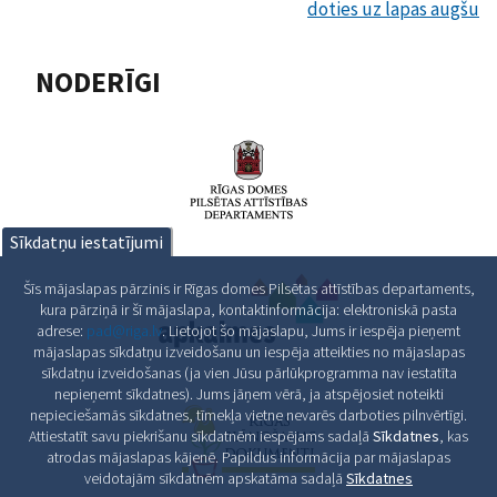
doties uz lapas augšu
NODERĪGI
Sīkdatņu iestatījumi
Šīs mājaslapas pārzinis ir Rīgas domes Pilsētas attīstības departaments,
kura pārziņā ir šī mājaslapa, kontaktinformācija: elektroniskā pasta
adrese:
pad@riga.lv
. Lietojot šo mājaslapu, Jums ir iespēja pieņemt
mājaslapas sīkdatņu izveidošanu un iespēja atteikties no mājaslapas
sīkdatņu izveidošanas (ja vien Jūsu pārlūkprogramma nav iestatīta
nepieņemt sīkdatnes). Jums jāņem vērā, ja atspējosiet noteikti
nepieciešamās sīkdatnes, tīmekļa vietne nevarēs darboties pilnvērtīgi.
Attiestatīt savu piekrišanu sīkdatnēm iespējams sadaļā
Sīkdatnes
, kas
atrodas mājaslapas kājenē. Papildus informācija par mājaslapas
veidotajām sīkdatnēm apskatāma sadaļā
Sīkdatnes