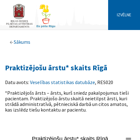
IZVĒLNE
Sākums
Praktizējošu ārstu* skaits Rīgā
Datu avots:
Veselības statistikas datubāze
, RES020
*Praktizējošs ārsts – ārsts, kurš sniedz pakalpojumus tieši
pacientam. Praktizējošo ārstu skaitā neietilpst ārsti, kuri
strādā administratīvā, pētnieciskā darbā un citos amatos,
kas izslēdz tiešu kontaktu ar pacientu.
Praktizējošu ārstu* skaits Rīgā