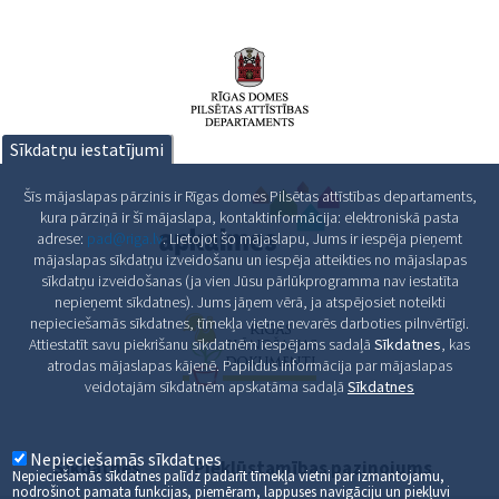
Sīkdatņu iestatījumi
Šīs mājaslapas pārzinis ir Rīgas domes Pilsētas attīstības departaments,
kura pārziņā ir šī mājaslapa, kontaktinformācija: elektroniskā pasta
adrese:
pad@riga.lv
. Lietojot šo mājaslapu, Jums ir iespēja pieņemt
mājaslapas sīkdatņu izveidošanu un iespēja atteikties no mājaslapas
sīkdatņu izveidošanas (ja vien Jūsu pārlūkprogramma nav iestatīta
nepieņemt sīkdatnes). Jums jāņem vērā, ja atspējosiet noteikti
nepieciešamās sīkdatnes, tīmekļa vietne nevarēs darboties pilnvērtīgi.
Attiestatīt savu piekrišanu sīkdatnēm iespējams sadaļā
Sīkdatnes
, kas
atrodas mājaslapas kājenē. Papildus informācija par mājaslapas
veidotajām sīkdatnēm apskatāma sadaļā
Sīkdatnes
Nepieciešamās sīkdatnes
Sīkdatnes
Piekļūstamības paziņojums
Nepieciešamās sīkdatnes palīdz padarīt tīmekļa vietni par izmantojamu,
nodrošinot pamata funkcijas, piemēram, lappuses navigāciju un piekļuvi