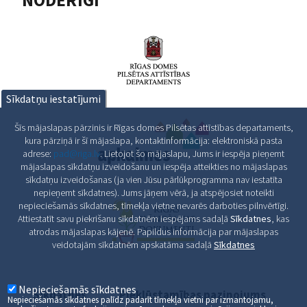
NODERĪGI
Sīkdatņu iestatījumi
Šīs mājaslapas pārzinis ir Rīgas domes Pilsētas attīstības departaments,
kura pārziņā ir šī mājaslapa, kontaktinformācija: elektroniskā pasta
adrese:
pad@riga.lv
. Lietojot šo mājaslapu, Jums ir iespēja pieņemt
mājaslapas sīkdatņu izveidošanu un iespēja atteikties no mājaslapas
sīkdatņu izveidošanas (ja vien Jūsu pārlūkprogramma nav iestatīta
nepieņemt sīkdatnes). Jums jāņem vērā, ja atspējosiet noteikti
nepieciešamās sīkdatnes, tīmekļa vietne nevarēs darboties pilnvērtīgi.
Attiestatīt savu piekrišanu sīkdatnēm iespējams sadaļā
Sīkdatnes
, kas
atrodas mājaslapas kājenē. Papildus informācija par mājaslapas
veidotajām sīkdatnēm apskatāma sadaļā
Sīkdatnes
Nepieciešamās sīkdatnes
Sīkdatnes
Piekļūstamības paziņojums
Nepieciešamās sīkdatnes palīdz padarīt tīmekļa vietni par izmantojamu,