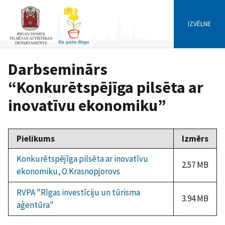
IZVĒLNE
Darbseminārs
“Konkurētspējīga pilsēta ar
inovatīvu ekonomiku”
Pielikums
Izmērs
Konkurētspējīga pilsēta ar inovatīvu
2.57 MB
ekonomiku, O.Krasnopjorovs
RVPA "Rīgas investīciju un tūrisma
3.94 MB
aģentūra"