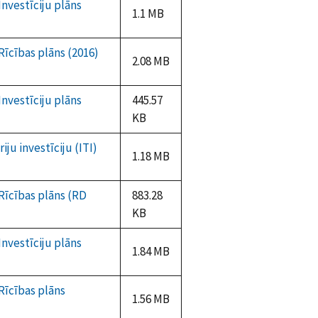
nvestīciju plāns
1.1 MB
īcības plāns (2016)
2.08 MB
nvestīciju plāns
445.57
KB
ju investīciju (ITI)
1.18 MB
Rīcības plāns (RD
883.28
KB
nvestīciju plāns
1.84 MB
Rīcības plāns
1.56 MB