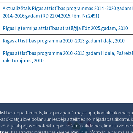
Aktualizētais Rīgas attīstības programmas 2014.-2020.gadam I
2014.-2016.gadam (RD 21.04.2015. lēm. Nr.2491)
Rīgas ilgtermiņa attīstības stratēģija līdz 2025.gadam, 2010
Rīgas attīstības programma 2010.-2013.gadam I daļa, 2010
Rīgas attīstības programma 2010.-2013.gadam II daļa, Pašreizē
raksturojums, 2010
ttīstības departaments, kura pārziņā ir šī mājaslapa, kontaktinformācij
as sīkdatņu izveidošanu un iespēja atteikties no mājaslapas sīkdatņu
ērā, ja atspējosiet noteikti nepieciešamās sīkdatnes, tīmekļa vietne ne
atnes
, kas atrodas mājaslapas kājenē. Papildus informācija par māja