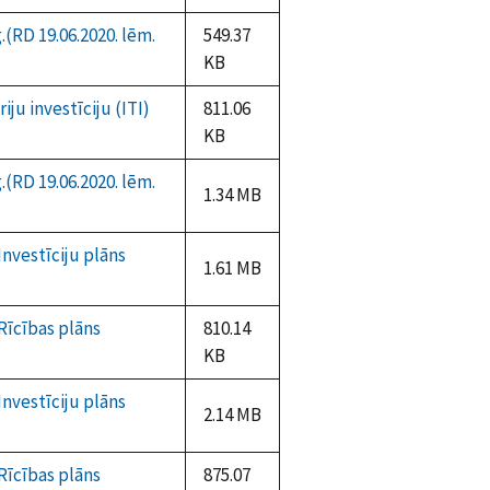
.(RD 19.06.2020. lēm.
549.37
KB
ju investīciju (ITI)
811.06
KB
.(RD 19.06.2020. lēm.
1.34 MB
nvestīciju plāns
1.61 MB
Rīcības plāns
810.14
KB
nvestīciju plāns
2.14 MB
Rīcības plāns
875.07