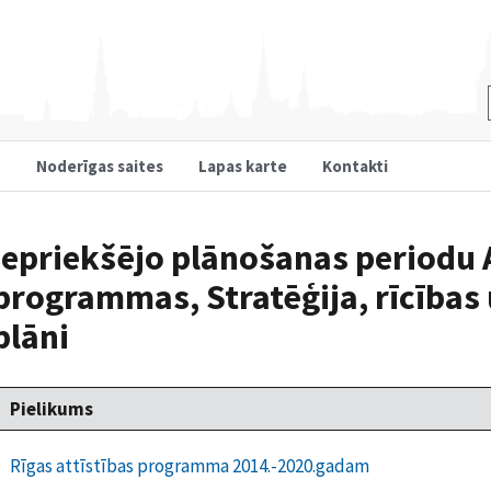
u
Noderīgas saites
Lapas karte
Kontakti
Iepriekšējo plānošanas periodu 
programmas, Stratēģija, rīcības 
plāni
Pielikums
Rīgas attīstības programma 2014.-2020.gadam