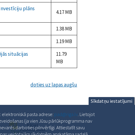
nvestīciju plāns
4.17 MB
1.38 MB
1.19 MB
jās situācijas
11.79
MB
doties uz lapas augšu
Sīkdatņu iestatījumi
a: elektroniskā pasta adrese:
pad@riga.lv
. Lietojot
 izveidošanas (ja vien Jūsu pārlūkprogramma nav
varēs darboties pilnvērtīgi. Attiestatīt savu
slapas veidotajām sīkdatnēm apskatāma sadaļā