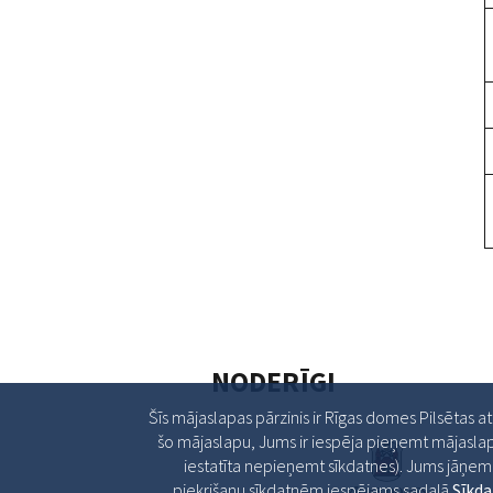
NODERĪGI
Šīs mājaslapas pārzinis ir Rīgas domes Pilsētas a
šo mājaslapu, Jums ir iespēja pieņemt mājaslap
iestatīta nepieņemt sīkdatnes). Jums jāņem v
piekrišanu sīkdatnēm iespējams sadaļā
Sīkd