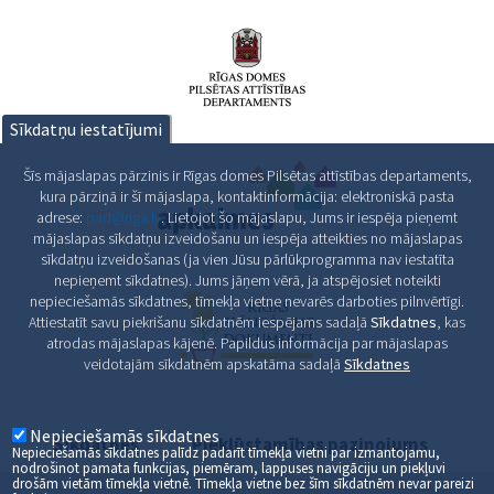
Sīkdatņu iestatījumi
Šīs mājaslapas pārzinis ir Rīgas domes Pilsētas attīstības departaments,
kura pārziņā ir šī mājaslapa, kontaktinformācija: elektroniskā pasta
adrese:
pad@riga.lv
. Lietojot šo mājaslapu, Jums ir iespēja pieņemt
mājaslapas sīkdatņu izveidošanu un iespēja atteikties no mājaslapas
sīkdatņu izveidošanas (ja vien Jūsu pārlūkprogramma nav iestatīta
nepieņemt sīkdatnes). Jums jāņem vērā, ja atspējosiet noteikti
nepieciešamās sīkdatnes, tīmekļa vietne nevarēs darboties pilnvērtīgi.
Attiestatīt savu piekrišanu sīkdatnēm iespējams sadaļā
Sīkdatnes
, kas
atrodas mājaslapas kājenē. Papildus informācija par mājaslapas
veidotajām sīkdatnēm apskatāma sadaļā
Sīkdatnes
Nepieciešamās sīkdatnes
Sīkdatnes
Piekļūstamības paziņojums
Nepieciešamās sīkdatnes palīdz padarīt tīmekļa vietni par izmantojamu,
nodrošinot pamata funkcijas, piemēram, lappuses navigāciju un piekļuvi
drošām vietām tīmekļa vietnē. Tīmekļa vietne bez šīm sīkdatnēm nevar pareizi