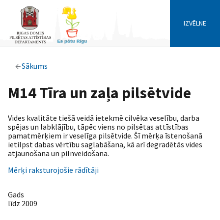
IZVĒLNE
Sākums
M14 Tīra un zaļa pilsētvide
Vides kvalitāte tiešā veidā ietekmē cilvēka veselību, darba
spējas un labklājību, tāpēc viens no pilsētas attīstības
pamatmērķiem ir veselīga pilsētvide. Šī mērķa īstenošanā
ietilpst dabas vērtību saglabāšana, kā arī degradētās vides
atjaunošana un pilnveidošana.
Mērķi raksturojošie rādītāji
Gads
līdz 2009