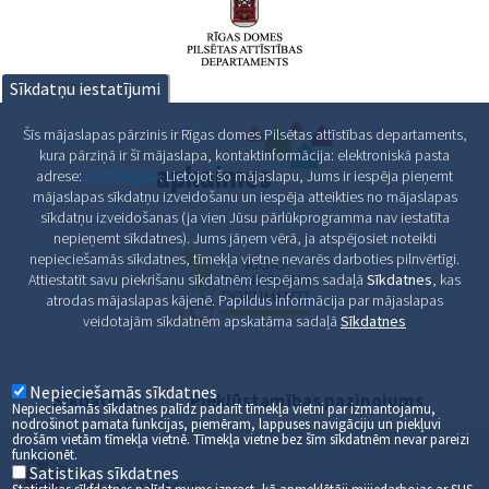
Sīkdatņu iestatījumi
Šīs mājaslapas pārzinis ir Rīgas domes Pilsētas attīstības departaments,
kura pārziņā ir šī mājaslapa, kontaktinformācija: elektroniskā pasta
adrese:
pad@riga.lv
. Lietojot šo mājaslapu, Jums ir iespēja pieņemt
mājaslapas sīkdatņu izveidošanu un iespēja atteikties no mājaslapas
sīkdatņu izveidošanas (ja vien Jūsu pārlūkprogramma nav iestatīta
nepieņemt sīkdatnes). Jums jāņem vērā, ja atspējosiet noteikti
nepieciešamās sīkdatnes, tīmekļa vietne nevarēs darboties pilnvērtīgi.
Attiestatīt savu piekrišanu sīkdatnēm iespējams sadaļā
Sīkdatnes
, kas
atrodas mājaslapas kājenē. Papildus informācija par mājaslapas
veidotajām sīkdatnēm apskatāma sadaļā
Sīkdatnes
Nepieciešamās sīkdatnes
Sīkdatnes
Piekļūstamības paziņojums
Nepieciešamās sīkdatnes palīdz padarīt tīmekļa vietni par izmantojamu,
nodrošinot pamata funkcijas, piemēram, lappuses navigāciju un piekļuvi
drošām vietām tīmekļa vietnē. Tīmekļa vietne bez šīm sīkdatnēm nevar pareizi
funkcionēt.
Satistikas sīkdatnes