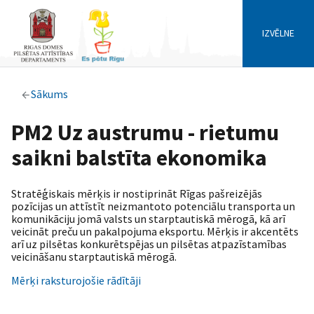
IZVĒLNE
Sākums
PM2 Uz austrumu - rietumu
saikni balstīta ekonomika
Stratēģiskais mērķis ir nostiprināt Rīgas pašreizējās
pozīcijas un attīstīt neizmantoto potenciālu transporta un
komunikāciju jomā valsts un starptautiskā mērogā, kā arī
veicināt preču un pakalpojuma eksportu. Mērķis ir akcentēts
arī uz pilsētas konkurētspējas un pilsētas atpazīstamības
veicināšanu starptautiskā mērogā.
Mērķi raksturojošie rādītāji