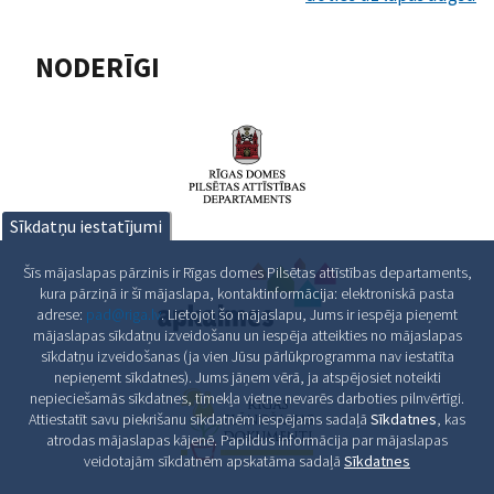
NODERĪGI
Sīkdatņu iestatījumi
Šīs mājaslapas pārzinis ir Rīgas domes Pilsētas attīstības departaments,
kura pārziņā ir šī mājaslapa, kontaktinformācija: elektroniskā pasta
adrese:
pad@riga.lv
. Lietojot šo mājaslapu, Jums ir iespēja pieņemt
mājaslapas sīkdatņu izveidošanu un iespēja atteikties no mājaslapas
sīkdatņu izveidošanas (ja vien Jūsu pārlūkprogramma nav iestatīta
nepieņemt sīkdatnes). Jums jāņem vērā, ja atspējosiet noteikti
nepieciešamās sīkdatnes, tīmekļa vietne nevarēs darboties pilnvērtīgi.
Attiestatīt savu piekrišanu sīkdatnēm iespējams sadaļā
Sīkdatnes
, kas
atrodas mājaslapas kājenē. Papildus informācija par mājaslapas
veidotajām sīkdatnēm apskatāma sadaļā
Sīkdatnes