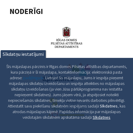
NODERĪGI
Sīkdatņu iestatījumi
Šīs mājaslapas pārzinis ir Rīgas domes Pilsētas attīstības departaments,
kura pārziņā ir šī mājaslapa, kontaktinformācija: elektroniskā pasta
adrese:
pad@riga.lv
. Lietojot šo mājaslapu, Jums ir iespēja pieņemt
mājaslapas sīkdatņu izveidošanu un iespēja atteikties no mājaslapas
sīkdatņu izveidošanas (ja vien Jūsu pārlūkprogramma nav iestatīta
nepieņemt sīkdatnes). Jums jāņem vērā, ja atspējosiet noteikti
nepieciešamās sīkdatnes, tīmekļa vietne nevarēs darboties pilnvērtīgi.
Attiestatīt savu piekrišanu sīkdatnēm iespējams sadaļā
Sīkdatnes
, kas
atrodas mājaslapas kājenē. Papildus informācija par mājaslapas
veidotajām sīkdatnēm apskatāma sadaļā
Sīkdatnes