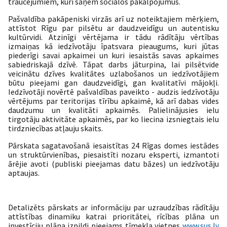
traucējumiem, kuri saņem sociālos pakalpojumus.
Pašvaldība pakāpeniski virzās arī uz noteiktajiem mērķiem,
attīstot Rīgu par pilsētu ar daudzveidīgu un autentisku
kultūrvidi. Atzinīgi vērtējama ir tādu rādītāju vērtības
izmaiņas kā iedzīvotāju īpatsvara pieaugums, kuri jūtas
piederīgi savai apkaimei un kuri iesaistās savas apkaimes
sabiedriskajā dzīvē. Tāpat darbs jāturpina, lai pilsētvide
veicinātu dzīves kvalitātes uzlabošanos un iedzīvotājiem
būtu pieejami gan daudzveidīgi, gan kvalitatīvi mājokļi.
Iedzīvotāji novērtē pašvaldības paveikto - audzis iedzīvotāju
vērtējums par teritorijas tīrību apkaimē, kā arī dabas vides
daudzumu un kvalitāti apkaimēs. Palielinājusies ielu
tirgotāju aktivitāte apkaimēs, par ko liecina izsniegtais ielu
tirdzniecības atļauju skaits.
Pārskata sagatavošanā iesaistītas 24 Rīgas domes iestādes
un struktūrvienības, piesaistīti nozaru eksperti, izmantoti
ārējie avoti (publiski pieejamas datu bāzes) un iedzīvotāju
aptaujas.
Detalizēts pārskats ar i
nformāciju par uzraudzības rādītāju
attīstības dinamiku katrai prioritātei, rīcības plāna un
investīciju plāna izpildi
pieejams tīmekļa vietnes
www.sus.lv