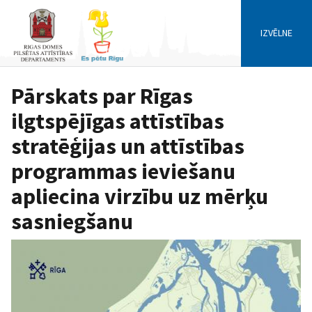
IZVĒLNE
Pārskats par Rīgas
ilgtspējīgas attīstības
stratēģijas un attīstības
programmas ieviešanu
apliecina virzību uz mērķu
sasniegšanu