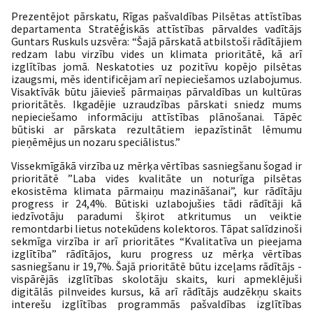
Prezentējot pārskatu, Rīgas pašvaldības Pilsētas attīstības
departamenta Stratēģiskās attīstības pārvaldes vadītājs
Guntars Ruskuls uzsvēra: “Šajā pārskatā atbilstoši rādītājiem
redzam labu virzību vides un klimata prioritātē, kā arī
izglītības jomā. Neskatoties uz pozitīvu kopējo pilsētas
izaugsmi, mēs identificējam arī nepieciešamos uzlabojumus.
Visaktīvāk būtu jāievieš pārmaiņas pārvaldības un kultūras
prioritātēs. Ikgadējie uzraudzības pārskati sniedz mums
nepieciešamo informāciju attīstības plānošanai. Tāpēc
būtiski ar pārskata rezultātiem iepazīstināt lēmumu
pieņēmējus un nozaru speciālistus.”
Vissekmīgākā virzība uz mērķa vērtības sasniegšanu šogad ir
prioritātē ”Laba vides kvalitāte un noturīga pilsētas
ekosistēma klimata pārmaiņu mazināšanai”, kur rādītāju
progress ir 24,4%. Būtiski uzlabojušies tādi rādītāji kā
iedzīvotāju paradumi šķirot atkritumus un veiktie
remontdarbi lietus notekūdens kolektoros. Tāpat salīdzinoši
sekmīga virzība ir arī prioritātes “Kvalitatīva un pieejama
izglītība” rādītājos, kuru progress uz mērķa vērtības
sasniegšanu ir 19,7%. Šajā prioritātē būtu izceļams rādītājs -
vispārējās izglītības skolotāju skaits, kuri apmeklējuši
digitālās pilnveides kursus, kā arī rādītājs audzēkņu skaits
interešu izglītības programmās pašvaldības izglītības