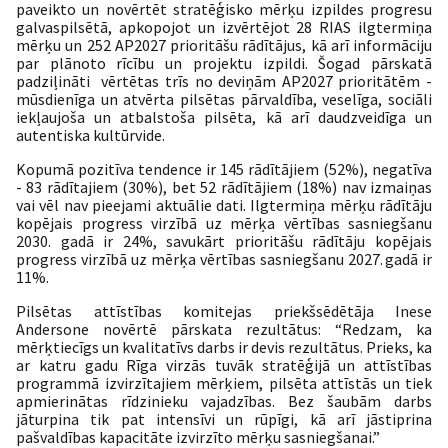
paveikto un novērtēt stratēģisko mērķu izpildes progresu
galvaspilsētā, apkopojot un izvērtējot 28 RIAS ilgtermiņa
mērķu un 252 AP2027 prioritāšu rādītājus,
kā arī informāciju
par plānoto rīcību un projektu izpildi.
Šogad pārskatā
padziļināti vērtētas trīs no deviņām AP2027 prioritātēm -
mūsdienīga un atvērta pilsētas pārvaldība, veselīga, sociāli
iekļaujoša un atbalstoša pilsēta, kā arī daudzveidīga un
autentiska kultūrvide.
Kopumā pozitīva tendence ir 145 rādītājiem (52%), negatīva
- 83 rādītajiem (30%), bet 52 rādītājiem (18%) nav izmaiņas
vai vēl nav pieejami aktuālie dati. Ilgtermiņa mērķu rādītāju
kopējais progress virzībā uz mērķa vērtības sasniegšanu
2030. gadā ir 24%, savukārt prioritāšu rādītāju kopējais
progress virzībā uz mērķa vērtības sasniegšanu 2027. gadā ir
11%.
Pilsētas attīstības komitejas priekšsēdētāja Inese
Andersone novērtē pārskata rezultātus: “Redzam, ka
mērķtiecīgs un kvalitatīvs darbs ir devis rezultātus. Prieks, ka
ar katru gadu Rīga virzās tuvāk stratēģijā un attīstības
programmā izvirzītajiem mērķiem, pilsēta attīstās un tiek
apmierinātas rīdzinieku vajadzības. Bez šaubām darbs
jāturpina tik pat intensīvi un rūpīgi, kā arī jāstiprina
pašvaldības kapacitāte izvirzīto mērķu sasniegšanai.”