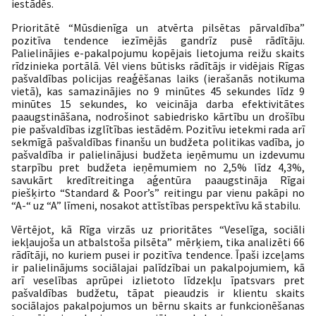
iestādēs.
Prioritātē “Mūsdienīga un atvērta pilsētas pārvaldība”
pozitīva tendence iezīmējās gandrīz pusē rādītāju.
Palielinājies e-pakalpojumu kopējais lietojuma reižu skaits
rīdzinieka portālā. Vēl viens būtisks rādītājs ir vidējais Rīgas
pašvaldības policijas reaģēšanas laiks (ierašanās notikuma
vietā), kas samazinājies no 9 minūtes 45 sekundes līdz 9
minūtes 15 sekundes, ko veicināja darba efektivitātes
paaugstināšana, nodrošinot sabiedrisko kārtību un drošību
pie pašvaldības izglītības iestādēm. Pozitīvu ietekmi rada arī
sekmīgā pašvaldības finanšu un budžeta politikas vadība, jo
pašvaldība ir palielinājusi budžeta ieņēmumu un izdevumu
starpību pret budžeta ieņēmumiem no 2,5% līdz 4,3%,
savukārt kredītreitinga aģentūra paaugstināja Rīgai
piešķirto “Standard & Poor’s” reitingu par vienu pakāpi no
“A-“ uz “A” līmeni, nosakot attīstības perspektīvu kā stabilu.
Vērtējot, kā Rīga virzās uz prioritātes “Veselīga, sociāli
iekļaujoša un atbalstoša pilsēta” mērķiem, tika analizēti 66
rādītāji, no kuriem pusei ir pozitīva tendence. Īpaši izceļams
ir palielinājums sociālajai palīdzībai un pakalpojumiem, kā
arī veselības aprūpei izlietoto līdzekļu īpatsvars pret
pašvaldības budžetu, tāpat pieaudzis ir klientu skaits
sociālajos pakalpojumos un bērnu skaits ar funkcionēšanas