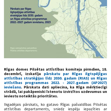
Rīgas domes Pilsētas attīstības komiteja pirmdien, 18.
decembrī, izskatīja
pārskatu par Rīgas il
gtspējīgas
attīstības stratēģijas līdz 2030. gadam (RIAS) un Rīgas
attīstības programmas 2022. - 2027. gadam (AP2027)
ieviešanu
. Pārskata dati apliecina, ka Rīga mērķtiecīgi
strādā, lai pakāpeniski īstenotu izvirzītos uzdevumus un
ieviestu noteiktās prioritātes.
Ikgadējais pārskats
, ko gatavo
Rīgas pašvaldības Pilsētas
attīstības departaments,
sniedz iespēju iepazīties ar