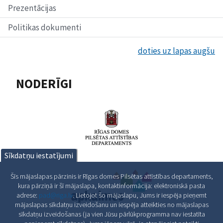
Prezentācijas
Politikas dokumenti
doties uz lapas augšu
NODERĪGI
Sīkdatņu iestatījumi
Šīs mājaslapas pārzinis ir Rīgas domes Pilsētas attīstības departaments,
kura pārziņā ir šī mājaslapa, kontaktinformācija: elektroniskā pasta
adrese:
pad@riga.lv
. Lietojot šo mājaslapu, Jums ir iespēja pieņemt
mājaslapas sīkdatņu izveidošanu un iespēja atteikties no mājaslapas
sīkdatņu izveidošanas (ja vien Jūsu pārlūkprogramma nav iestatīta