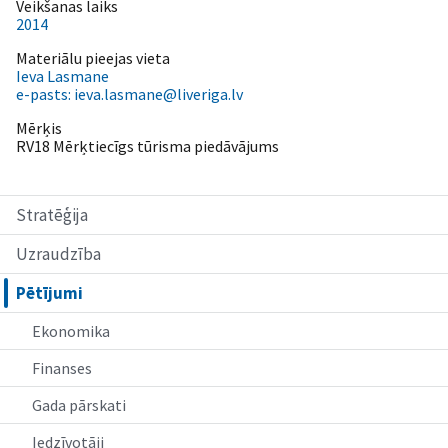
Veikšanas laiks
2014
Materiālu pieejas vieta
Ieva Lasmane
e-pasts: ieva.lasmane@liveriga.lv
Mērķis
RV18 Mērķtiecīgs tūrisma piedāvājums
Stratēģija
Uzraudzība
Pētījumi
Ekonomika
Finanses
Gada pārskati
Iedzīvotāji