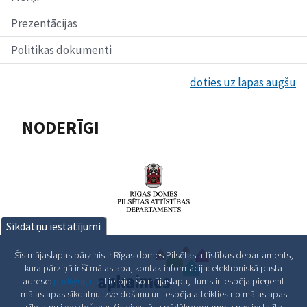
Prezentācijas
Politikas dokumenti
doties uz lapas augšu
NODERĪGI
Sīkdatņu iestatījumi
Šīs mājaslapas pārzinis ir Rīgas domes Pilsētas attīstības departaments,
kura pārziņā ir šī mājaslapa, kontaktinformācija: elektroniskā pasta
adrese:
pad@riga.lv
. Lietojot šo mājaslapu, Jums ir iespēja pieņemt
mājaslapas sīkdatņu izveidošanu un iespēja atteikties no mājaslapas