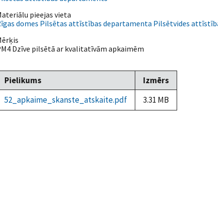
ateriālu pieejas vieta
īgas domes Pilsētas attīstības departamenta Pilsētvides attīstīb
ērķis
M4 Dzīve pilsētā ar kvalitatīvām apkaimēm
Pielikums
Izmērs
52_apkaime_skanste_atskaite.pdf
3.31 MB