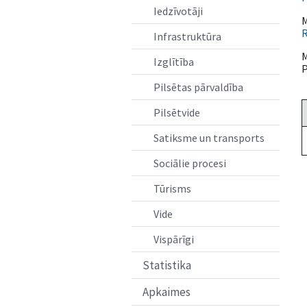
Iedzīvotāji
M
R
Infrastruktūra
M
Izglītība
P
Pilsētas pārvaldība
Pilsētvide
Satiksme un transports
Sociālie procesi
Tūrisms
Vide
Vispārīgi
Statistika
Apkaimes