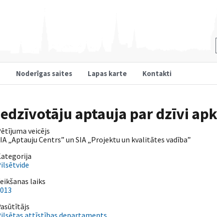
u
Noderīgas saites
Lapas karte
Kontakti
Iedzīvotāju aptauja par dzīvi ap
ētījuma veicējs
IA „Aptauju Centrs” un SIA „Projektu un kvalitātes vadība”
ategorija
ilsētvide
eikšanas laiks
013
asūtītājs
ilsētas attīstības departaments