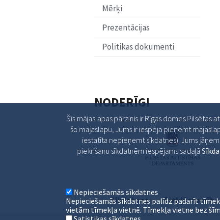
Mērķi
Prezentācijas
Politikas dokumenti
NODERĪGI
Šīs mājaslapas pārzinis ir Rīgas domes Pilsētas a
šo mājaslapu, Jums ir iespēja pieņemt mājaslap
iestatīta nepieņemt sīkdatnes). Jums jāņem v
piekrišanu sīkdatnēm iespējams sadaļā
Sīkd
Nepieciešamās sīkdatnes
Sīkdatnes
Piekļūstamība
Nepieciešamās sīkdatnes palīdz padarīt tīmek
vietām tīmekļa vietnē. Tīmekļa vietne bez šīm
Satistikas sīkdatnes