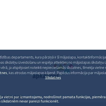
ttīstības departaments, kura pārziņā ir šī mājaslapa, kontaktinformācij
as sīkdatņu izveidošanu un iespēja atteikties no mājaslapas sīkdatņu
ērā, ja atspējosiet noteikti nepieciešamās sīkdatnes, tīmekļa vietne ne
atnes
, kas atrodas mājaslapas kājenē. Papildus informācija par māja
Sīkdatnes
s paziņojums
ļa vietni par izmantojamu, nodrošinot pamata funkcijas, piemēra
 sīkdatnēm nevar pareizi funkcionēt.