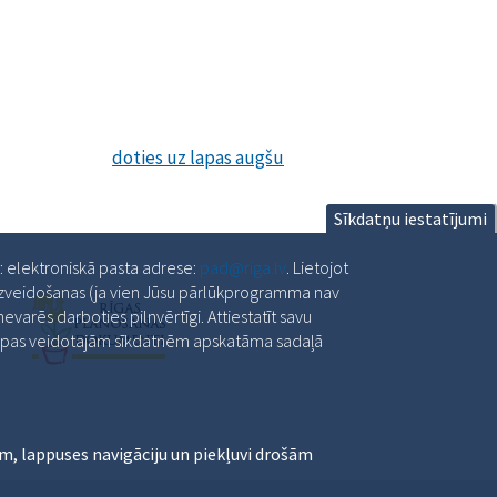
doties uz lapas augšu
Sīkdatņu iestatījumi
a: elektroniskā pasta adrese:
pad@riga.lv
. Lietojot
 izveidošanas (ja vien Jūsu pārlūkprogramma nav
varēs darboties pilnvērtīgi. Attiestatīt savu
slapas veidotajām sīkdatnēm apskatāma sadaļā
m, lappuses navigāciju un piekļuvi drošām