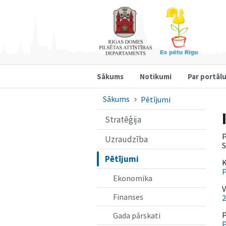
Sākums
Notikumi
Par portāl
Sākums
Pētījumi
Stratēģija
P
Uzraudzība
S
Pētījumi
K
P
Ekonomika
V
Finanses
2
P
Gada pārskati
P