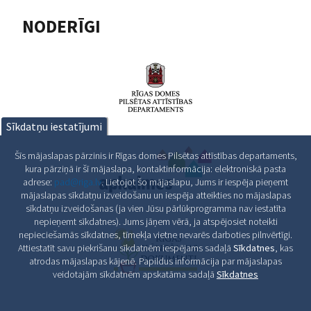
NODERĪGI
Sīkdatņu iestatījumi
Šīs mājaslapas pārzinis ir Rīgas domes Pilsētas attīstības departaments,
kura pārziņā ir šī mājaslapa, kontaktinformācija: elektroniskā pasta
adrese:
pad@riga.lv
. Lietojot šo mājaslapu, Jums ir iespēja pieņemt
mājaslapas sīkdatņu izveidošanu un iespēja atteikties no mājaslapas
sīkdatņu izveidošanas (ja vien Jūsu pārlūkprogramma nav iestatīta
nepieņemt sīkdatnes). Jums jāņem vērā, ja atspējosiet noteikti
nepieciešamās sīkdatnes, tīmekļa vietne nevarēs darboties pilnvērtīgi.
Attiestatīt savu piekrišanu sīkdatnēm iespējams sadaļā
Sīkdatnes
, kas
atrodas mājaslapas kājenē. Papildus informācija par mājaslapas
veidotajām sīkdatnēm apskatāma sadaļā
Sīkdatnes