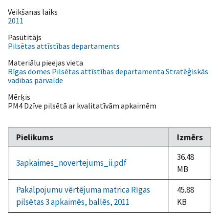
Veikšanas laiks
2011
Pasūtītājs
Pilsētas attīstības departaments
Materiālu pieejas vieta
Rīgas domes Pilsētas attīstības departamenta Stratēģiskās
vadības pārvalde
Mērķis
PM4 Dzīve pilsētā ar kvalitatīvām apkaimēm
Pielikums
Izmērs
36.48
3apkaimes_novertejums_ii.pdf
MB
Pakalpojumu vērtējuma matrica Rīgas
45.88
pilsētas 3 apkaimēs, ballēs, 2011
KB