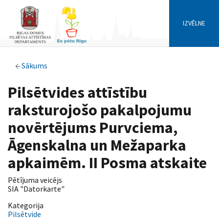
IZVĒLNE
Sākums
Pilsētvides attīstību
raksturojošo pakalpojumu
novērtējums Purvciema,
Āgenskalna un Mežaparka
apkaimēm. II Posma atskaite
Pētījuma veicējs
SIA "Datorkarte"
Kategorija
Pilsētvide