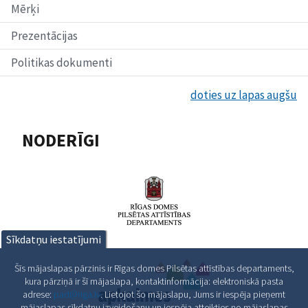
Mērķi
Prezentācijas
Politikas dokumenti
doties uz lapas augšu
NODERĪGI
Sīkdatņu iestatījumi
Šīs mājaslapas pārzinis ir Rīgas domes Pilsētas attīstības departaments,
kura pārziņā ir šī mājaslapa, kontaktinformācija: elektroniskā pasta
adrese:
pad@riga.lv
. Lietojot šo mājaslapu, Jums ir iespēja pieņemt
mājaslapas sīkdatņu izveidošanu un iespēja atteikties no mājaslapas