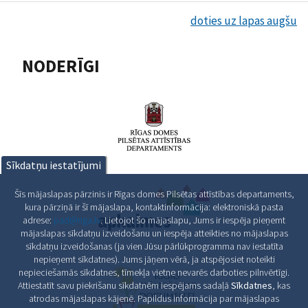
doties uz lapas augšu
NODERĪGI
Sīkdatņu iestatījumi
Šīs mājaslapas pārzinis ir Rīgas domes Pilsētas attīstības departaments,
kura pārziņā ir šī mājaslapa, kontaktinformācija: elektroniskā pasta
adrese:
pad@riga.lv
. Lietojot šo mājaslapu, Jums ir iespēja pieņemt
mājaslapas sīkdatņu izveidošanu un iespēja atteikties no mājaslapas
sīkdatņu izveidošanas (ja vien Jūsu pārlūkprogramma nav iestatīta
nepieņemt sīkdatnes). Jums jāņem vērā, ja atspējosiet noteikti
nepieciešamās sīkdatnes, tīmekļa vietne nevarēs darboties pilnvērtīgi.
Attiestatīt savu piekrišanu sīkdatnēm iespējams sadaļā
Sīkdatnes
, kas
atrodas mājaslapas kājenē. Papildus informācija par mājaslapas