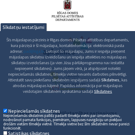
Sīkdatņu iestatījumi
Šīs mājaslapas pārzinis ir Rīgas domes Pilsētas attīstības departaments,
kura pārziņā ir šī mājaslapa, kontaktinformācija: elektroniskā pasta
adrese:
pad@riga.lv
. Lietojot šo mājaslapu, Jums ir iespēja pieņemt
mājaslapas sīkdatņu izveidošanu un iespēja atteikties no mājaslapas
sīkdatņu izveidošanas (ja vien Jūsu pārlūkprogramma nav iestatīta
nepieņemt sīkdatnes). Jums jāņem vērā, ja atspējosiet noteikti
nepieciešamās sīkdatnes, tīmekļa vietne nevarēs darboties pilnvērtīgi.
Attiestatīt savu piekrišanu sīkdatnēm iespējams sadaļā
Sīkdatnes
, kas
atrodas mājaslapas kājenē. Papildus informācija par mājaslapas
veidotajām sīkdatnēm apskatāma sadaļā
Sīkdatnes
Nepieciešamās sīkdatnes
Sīkdatnes
Piekļūstamības paziņojums
Nepieciešamās sīkdatnes palīdz padarīt tīmekļa vietni par izmantojamu,
nodrošinot pamata funkcijas, piemēram, lappuses navigāciju un piekļuvi
drošām vietām tīmekļa vietnē. Tīmekļa vietne bez šīm sīkdatnēm nevar pareizi
funkcionēt.
Satistikas sīkdatnes