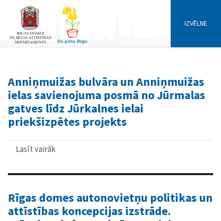
IZVĒLNE
Anniņmuižas bulvāra un Anniņmuižas
ielas savienojuma posmā no Jūrmalas
gatves līdz Jūrkalnes ielai
priekšizpētes projekts
Lasīt vairāk
par
Anniņmuižas
bulvāra
un
Anniņmuižas
ielas
Rīgas domes autonovietņu politikas un
savienojuma
attīstības koncepcijas izstrāde.
posmā
no