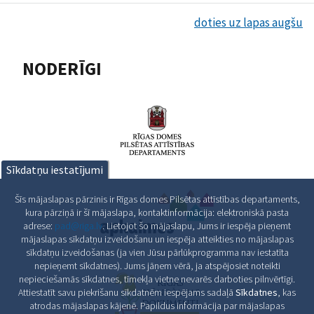
doties uz lapas augšu
NODERĪGI
Sīkdatņu iestatījumi
Šīs mājaslapas pārzinis ir Rīgas domes Pilsētas attīstības departaments,
kura pārziņā ir šī mājaslapa, kontaktinformācija: elektroniskā pasta
adrese:
pad@riga.lv
. Lietojot šo mājaslapu, Jums ir iespēja pieņemt
mājaslapas sīkdatņu izveidošanu un iespēja atteikties no mājaslapas
sīkdatņu izveidošanas (ja vien Jūsu pārlūkprogramma nav iestatīta
nepieņemt sīkdatnes). Jums jāņem vērā, ja atspējosiet noteikti
nepieciešamās sīkdatnes, tīmekļa vietne nevarēs darboties pilnvērtīgi.
Attiestatīt savu piekrišanu sīkdatnēm iespējams sadaļā
Sīkdatnes
, kas
atrodas mājaslapas kājenē. Papildus informācija par mājaslapas