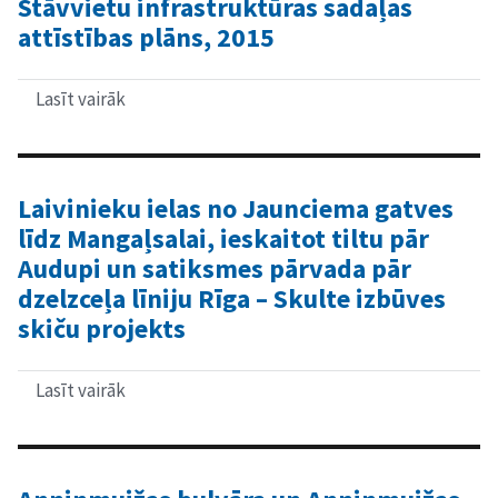
Stāvvietu infrastruktūras sadaļas
Jūrmalas
attīstības plāns, 2015
gatves
līdz
Jūrkalnes
ielai
Lasīt vairāk
par
priekšizpētes
Rīgas
projekts
domes
autonovietņu
politikas
un
Laivinieku ielas no Jaunciema gatves
attīstības
līdz Mangaļsalai, ieskaitot tiltu pār
koncepcijas
izstrāde.
Audupi un satiksmes pārvada pār
Stāvvietu
dzelzceļa līniju Rīga – Skulte izbūves
infrastruktūras
sadaļas
skiču projekts
attīstības
plāns,
2015
Lasīt vairāk
par
Laivinieku
ielas
no
Jaunciema
gatves