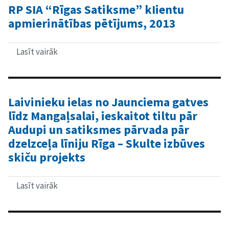
uzpildes
RP SIA “Rīgas Satiksme” kIientu
staciju
apmierinātības pētījums, 2013
izvietošanas
shēmas
izstrādi
Rīgai”
Lasīt vairāk
par
RP
SIA
“Rīgas
Satiksme”
kIientu
Laivinieku ielas no Jaunciema gatves
apmierinātības
līdz Mangaļsalai, ieskaitot tiltu pār
pētījums,
2013
Audupi un satiksmes pārvada pār
dzelzceļa līniju Rīga – Skulte izbūves
skiču projekts
Lasīt vairāk
par
Laivinieku
ielas
no
Jaunciema