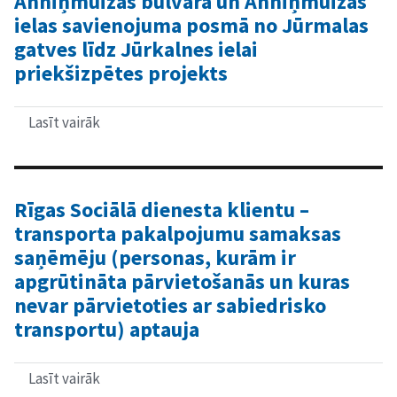
Anniņmuižas bulvāra un Anniņmuižas
līdz
ielas savienojuma posmā no Jūrmalas
Mangaļsalai,
ieskaitot
gatves līdz Jūrkalnes ielai
tiltu
priekšizpētes projekts
pār
Audupi
un
satiksmes
Lasīt vairāk
par
pārvada
Anniņmuižas
pār
bulvāra
dzelzceļa
un
līniju
Anniņmuižas
Rīga
ielas
Rīgas Sociālā dienesta klientu –
–
savienojuma
transporta pakalpojumu samaksas
Skulte
posmā
izbūves
no
saņēmēju (personas, kurām ir
skiču
Jūrmalas
apgrūtināta pārvietošanās un kuras
projekts
gatves
līdz
nevar pārvietoties ar sabiedrisko
Jūrkalnes
transportu) aptauja
ielai
priekšizpētes
projekts
Lasīt vairāk
par
Rīgas