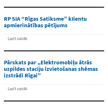
Sociālā
dienesta
klientu
–
RP SIA “Rīgas Satiksme” kIientu
transporta
apmierinātības pētījums
pakalpojumu
samaksas
saņēmēju
(personas,
Lasīt vairāk
par
kurām
RP
ir
SIA
apgrūtināta
“Rīgas
pārvietošanās
Satiksme”
un
kIientu
Pārskats par „Elektromobiļu ātrās
kuras
apmierinātības
uzpildes staciju izvietošanas shēmas
nevar
pētījums
pārvietoties
izstrādi Rīgai”
ar
sabiedrisko
transportu)
Lasīt vairāk
par
aptauja
Pārskats
par
„Elektromobiļu
ātrās