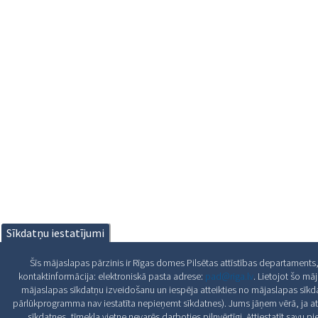
Sīkdatņu iestatījumi
Šīs mājaslapas pārzinis ir Rīgas domes Pilsētas attīstības departaments,
kontaktinformācija: elektroniskā pasta adrese:
pad@riga.lv
. Lietojot šo mā
mājaslapas sīkdatņu izveidošanu un iespēja atteikties no mājaslapas sīkd
pārlūkprogramma nav iestatīta nepieņemt sīkdatnes). Jums jāņem vērā, ja at
sīkdatnes, tīmekļa vietne nevarēs darboties pilnvērtīgi. Attiestatīt savu 