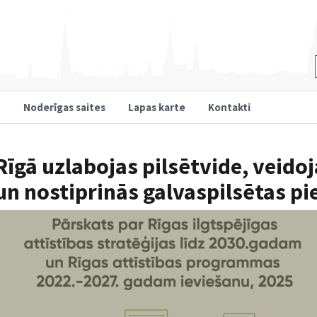
u
Noderīgas saites
Lapas karte
Kontakti
Rīgā uzlabojas pilsētvide, veidoj
un nostiprinās galvaspilsētas pi