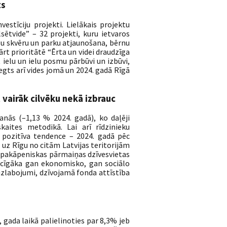
ts
stīciju projekti. Lielākais projektu
ilsētvide” – 32 projekti, kuru ietvaros
šu skvēru un parku atjaunošana, bērnu
rt prioritātē “Ērta un videi draudzīga
 ielu un ielu posmu pārbūvi un izbūvi,
egts arī vides jomā un 2024. gadā Rīgā
vairāk cilvēku nekā izbrauc
anās (–1,13 % 2024. gadā), ko daļēji
kaites metodikā. Lai arī rīdzinieku
a pozitīva tendence – 2024. gadā pēc
 uz Rīgu no citām Latvijas teritorijām
t pakāpeniskas pārmaiņas dzīvesvietas
vilcīgāka gan ekonomisko, gan sociālo
 uzlabojumi, dzīvojamā fonda attīstība
 gada laikā palielinoties par 8,3% jeb