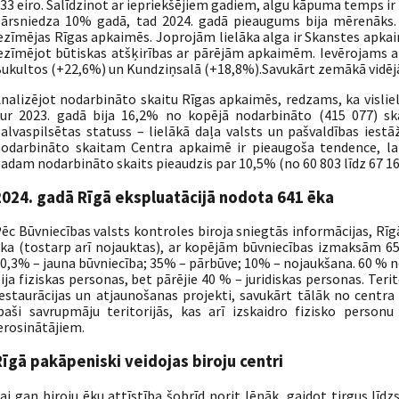
33 eiro. Salīdzinot ar iepriekšējiem gadiem, algu kāpuma temps ir 
ārsniedza 10% gadā, tad 2024. gadā pieaugums bija mērenāks.
ezīmējas Rīgas apkaimēs. Joprojām lielāka alga ir Skanstes apkaim
ezīmējot būtiskas atšķirības ar pārējām apkaimēm. Ievērojams al
ukultos (+22,6%) un Kundziņsalā (+18,8%).Savukārt zemākā vidējā 
nalizējot nodarbināto skaitu Rīgas apkaimēs, redzams, ka vislie
ur 2023. gadā bija 16,2% no kopējā nodarbināto (415 077) sk
alvaspilsētas statuss – lielākā daļa valsts un pašvaldības iestā
odarbināto skaitam Centra apkaimē ir pieaugoša tendence, lai
adam nodarbināto skaits pieaudzis par 10,5% (no 60 803 līdz 67 16
2024. gadā Rīgā ekspluatācijā nodota 641 ēka
ēc Būvniecības valsts kontroles biroja sniegtās informācijas, Rī
ka (tostarp arī nojauktas), ar kopējām būvniecības izmaksām 659
0,3% – jauna būvniecība; 35% – pārbūve; 10% – nojaukšana. 60 % n
ija fiziskas personas, bet pārējie 40 % – juridiskas personas. Teri
estaurācijas un atjaunošanas projekti, savukārt tālāk no centra 
paši savrupmāju teritorijās, kas arī izskaidro fizisko personu
erosinātājiem.
Rīgā pakāpeniski veidojas biroju centri
ai gan biroju ēku attīstība šobrīd norit lēnāk, gaidot tirgus lī