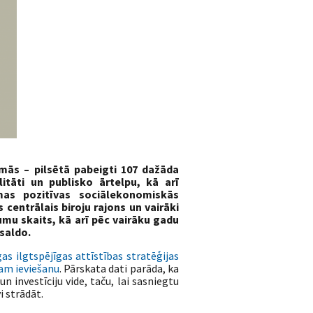
omās – pilsētā pabeigti 107 dažāda
litāti un publisko ārtelpu, kā arī
amas pozitīvas sociālekonomiskās
centrālais biroju rajons un vairāki
mu skaits, kā arī pēc vairāku gadu
saldo.
as ilgtspējīgas attīstības stratēģijas
dam ieviešanu
. Pārskata dati parāda, ka
n investīciju vide, taču, lai sasniegtu
i strādāt.