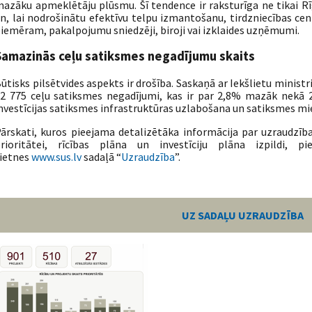
azāku apmeklētāju plūsmu. Šī tendence ir raksturīga ne tikai Rī
n, lai nodrošinātu efektīvu telpu izmantošanu, tirdzniecības ce
iemēram, pakalpojumu sniedzēji, biroji vai izklaides uzņēmumi.
Samazinās ceļu satiksmes negadījumu skaits
ūtisks pilsētvides aspekts ir drošība. Saskaņā ar Iekšlietu ministr
2 775 ceļu satiksmes negadījumi, kas ir par 2,8% mazāk nekā 2
nvestīcijas satiksmes infrastruktūras uzlabošana un satiksmes mi
ārskati, kuros pieejama detalizētāka informācija par uzraudzība
rioritātei, rīcības plāna un investīciju plāna izpildi, p
ietnes
www.sus.lv
sadaļā “
Uzraudzība
”.
UZ SADAĻU UZRAUDZĪBA