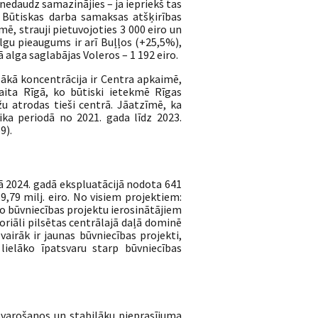
nedaudz samazinājies – ja iepriekš tas
 Būtiskas darba samaksas atšķirības
ē, strauji pietuvojoties 3 000 eiro un
gu pieaugums ir arī Buļļos (+25,5%),
alga saglabājas Voleros – 1 192 eiro.
lākā koncentrācija ir Centra apkaimē,
aita Rīgā, ko būtiski ietekmē Rīgas
žu atrodas tieši centrā. Jāatzīmē, ka
ka periodā no 2021. gada līdz 2023.
9).
gā 2024. gadā ekspluatācijā nodota 641
,79 milj. eiro. No visiem projektiem:
o būvniecības projektu ierosinātājiem
toriāli pilsētas centrālajā daļā dominē
vairāk ir jaunas būvniecības projekti,
 lielāko īpatsvaru starp būvniecības
dzsvarošanos un stabilāku pieprasījuma