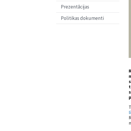
Prezentācijas
Politikas dokumenti
R
m
s
t
s
p
T
l
R
n