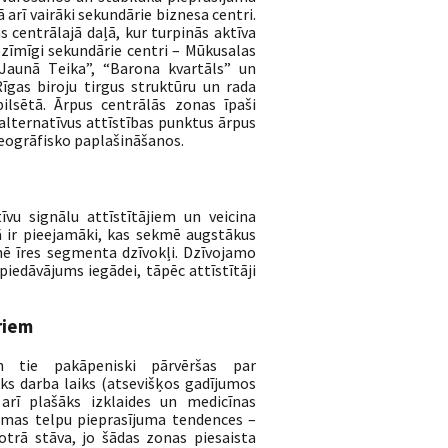
 arī vairāki sekundārie biznesa centri.
 centrālajā daļā, kur turpinās aktīva
nozīmīgi sekundārie centri – Mūkusalas
Jaunā Teika”, “Barona kvartāls” un
īgas biroju tirgus struktūru un rada
ilsētā. Ārpus centrālās zonas īpaši
 alternatīvus attīstības punktus ārpus
ģeogrāfisko paplašināšanos.
vu signālu attīstītājiem un veicina
ā ir pieejamāki, kas sekmē augstākus
ē īres segmenta dzīvokļi. Dzīvojamo
piedāvājums iegādei, tāpēc attīstītāji
riem
un tie pakāpeniski pārvēršas par
āks darba laiks (atsevišķos gadījumos
arī plašāks izklaides un medicīnas
omas telpu pieprasījuma tendences –
trā stāva, jo šādas zonas piesaista