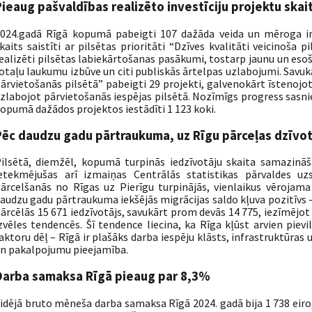
Pieaug pašvaldības realizēto investīciju projektu skai
024.gadā Rīgā kopumā pabeigti 107 dažāda veida un mēroga inve
kaits saistīti ar pilsētas prioritāti “Dzīves kvalitāti veicinoša p
ealizēti pilsētas labiekārtošanas pasākumi, tostarp jaunu un eso
otaļu laukumu izbūve un citi publiskās ārtelpas uzlabojumi. Savukā
ārvietošanās pilsētā” pabeigti 29 projekti, galvenokārt īstenojot
zlabojot pārvietošanās iespējas pilsētā. Nozīmīgs progress sasni
opumā dažādos projektos iestādīti 1 123 koki.
Pēc daudzu gadu pārtraukuma, uz Rīgu pārceļas dzīvot 
ilsētā, diemžēl, kopumā turpinās iedzīvotāju skaita samazināš
etekmējušas arī izmaiņas Centrālās statistikas pārvaldes uzs
ārcelšanās no Rīgas uz Pierīgu turpinājās, vienlaikus vērojam
audzu gadu pārtraukuma iekšējās migrācijas saldo kļuva pozitīvs -
ārcēlās 15 671 iedzīvotājs, savukārt prom devās 14 775, iezīmējo
zvēles tendencēs. Šī tendence liecina, ka Rīga kļūst arvien pie
aktoru dēļ – Rīgā ir plašāks darba iespēju klāsts, infrastruktūras
n pakalpojumu pieejamība.
Darba samaksa Rīgā pieaug par 8,3%
idējā bruto mēneša darba samaksa Rīgā 2024. gadā bija 1 738 eiro,