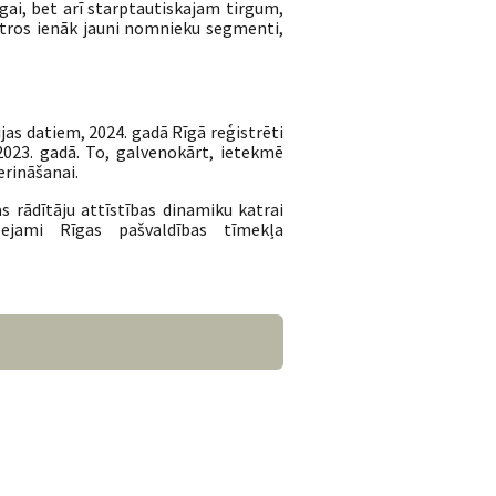
gai, bet arī starptautiskajam tirgum,
ntros ienāk jauni nomnieku segmenti,
ijas datiem, 2024. gadā Rīgā reģistrēti
023. gadā. To, galvenokārt, ietekmē
erināšanai.
s rādītāju attīstības dinamiku katrai
ieejami Rīgas pašvaldības tīmekļa