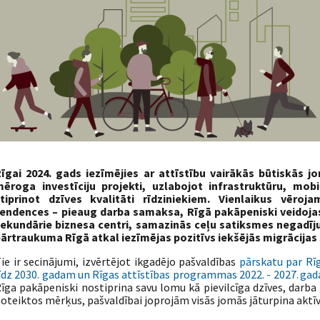
īgai 2024. gads iezīmējies ar attīstību vairākās būtiskās j
ēroga investīciju projekti, uzlabojot infrastruktūru, mobi
tiprinot dzīves kvalitāti rīdziniekiem. Vienlaikus vēroj
endences – pieaug darba samaksa, Rīgā pakāpeniski veidojas 
ekundārie biznesa centri, samazinās ceļu satiksmes negadīju
ārtraukuma Rīgā atkal iezīmējas pozitīvs iekšējās migrācijas 
ie ir secinājumi, izvērtējot ikgadējo pašvaldības
pārskatu par Rīg
īdz 2030. gadam un Rīgas attīstības programmas 2022. - 2027. ga
īga pakāpeniski nostiprina savu lomu kā pievilcīga dzīves, darba u
oteiktos mērķus, pašvaldībai joprojām visās jomās jāturpina aktīv