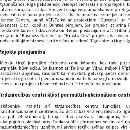
tjaunošanos, Rīgā pakāpeniski veidojas centrālais biroju rajons, kā
alvenā biroju attīstības koncentrācija vērojama Skanstē un Rīgas
ūvniecība un jaunu projektu attīstība. Vienlaikus iezīmējas arī 
iznesa Centrs, jaunā VEF/Teika ar projektiem “Gustavs” un “
Skanstes City” kopā ar Duntes birojiem. Šie projekti stiprina R
riekšnoteikumus līdzsvarotākai telpu piedāvājuma attīstībai p
zceļami ir “Business Garden” un “Krasta City” projekti, kas veido
radicionālajām biznesa teritorijām un sekmē Rīgas biroju tirgus 
Mājokļu pieejamība
ājokļu tirgū joprojām vērojams cenu kāpums, kas rada pozitī
urpmāku būvniecību. Salīdzinot ar Tallinu un Viļņu, mājokļi Rīg
ārdošanas apjomus, savukārt kaimiņvalstu galvaspilsētās domin
rojektu tirgū šobrīd pieejams salīdzinoši liels pabeigto dzīvokļu 
irms jaunu projektu būvniecības izvērtē to reālo pieprasījumu.
Tirdzniecības centri kļūst par multifunkcionāliem cent
Pakāpeniski mainās arī tirdzniecības centru funkcijas, 
ultifunkcionāliem centriem. Šo attīstības virzienu raksturo ilg
īdz pat 24 stundām), biroju telpu īpatsvara pieaugums, kā 
akalpojumu piedāvājums. Funkcionālās pārmaiņas veicina arī n
azumtirdzniecības uzņēmumi arvien retāk izvēlas telpas virs o