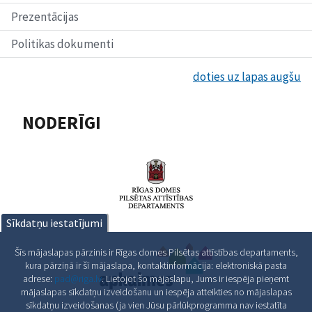
Prezentācijas
Politikas dokumenti
doties uz lapas augšu
NODERĪGI
Sīkdatņu iestatījumi
Šīs mājaslapas pārzinis ir Rīgas domes Pilsētas attīstības departaments,
kura pārziņā ir šī mājaslapa, kontaktinformācija: elektroniskā pasta
adrese:
pad@riga.lv
. Lietojot šo mājaslapu, Jums ir iespēja pieņemt
mājaslapas sīkdatņu izveidošanu un iespēja atteikties no mājaslapas
sīkdatņu izveidošanas (ja vien Jūsu pārlūkprogramma nav iestatīta