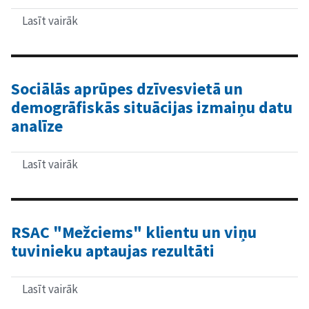
Lasīt vairāk
par
Pētījums
par
azartspēļu
atkarības
sociālām
Sociālās aprūpes dzīvesvietā un
sekām
demogrāfiskās situācijas izmaiņu datu
Rīgas
pašvaldībā
analīze
Lasīt vairāk
par
Sociālās
aprūpes
dzīvesvietā
un
demogrāfiskās
RSAC "Mežciems" klientu un viņu
situācijas
tuvinieku aptaujas rezultāti
izmaiņu
datu
analīze
Lasīt vairāk
par
RSAC