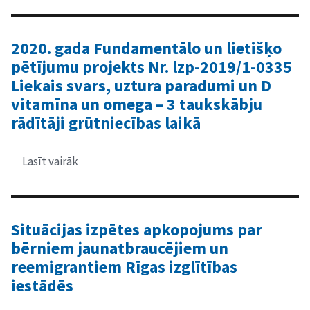
"Mežciems"
klientu
un
viņu
2020. gada Fundamentālo un lietišķo
tuvinieku
pētījumu projekts Nr. lzp-2019/1-0335
aptaujas
rezultāti
Liekais svars, uztura paradumi un D
vitamīna un omega – 3 taukskābju
rādītāji grūtniecības laikā
Lasīt vairāk
par
2020.
gada
Fundamentālo
un
lietišķo
Situācijas izpētes apkopojums par
pētījumu
bērniem jaunatbraucējiem un
projekts
Nr.
reemigrantiem Rīgas izglītības
lzp-
iestādēs
2019/1-
0335