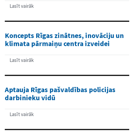
Liekais
svars,
Lasīt vairāk
par
uztura
Situācijas
paradumi
izpētes
un
apkopojums
D
par
vitamīna
bērniem
Koncepts Rīgas zinātnes, inovāciju un
un
jaunatbraucējiem
klimata pārmaiņu centra izveidei
omega
un
–
reemigrantiem
3
Rīgas
taukskābju
izglītības
Lasīt vairāk
par
rādītāji
iestādēs
Koncepts
grūtniecības
Rīgas
laikā
zinātnes,
inovāciju
un
Aptauja Rīgas pašvaldības policijas
klimata
darbinieku vidū
pārmaiņu
centra
izveidei
Lasīt vairāk
par
Aptauja
Rīgas
pašvaldības