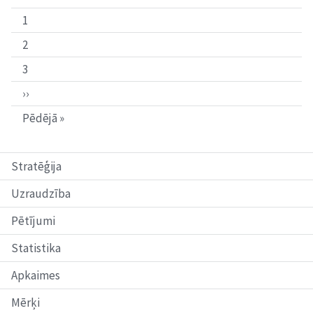
policijas
darbinieku
1
vidū
2
3
››
Pēdējā »
Stratēģija
Uzraudzība
Pētījumi
Statistika
Apkaimes
Mērķi