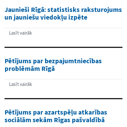
lietišķo
pētījumu
Jaunieši Rīgā: statistisks raksturojums
projekts
un jauniešu viedokļu izpēte
Nr.
lzp-
2020/1-
0042
Lasīt vairāk
par
Dzemdes
Jaunieši
kakla
Rīgā:
nepietiekamības
statistisks
kompleksas
raksturojums
etioloģijas
un
Pētījums par bezpajumtniecības
noskaidrošana
jauniešu
problēmām Rīgā
priekšlaicīgu
viedokļu
dzemdību
izpēte
savlaicīgas
diagnozes
Lasīt vairāk
par
sekmēšanai
Pētījums
un
par
nelabvēlīgu
bezpajumtniecības
iznākumu
problēmām
novēršanai
Rīgā
Pētījums par azartspēļu atkarības
dzemdniecībā
sociālām sekām Rīgas pašvaldībā