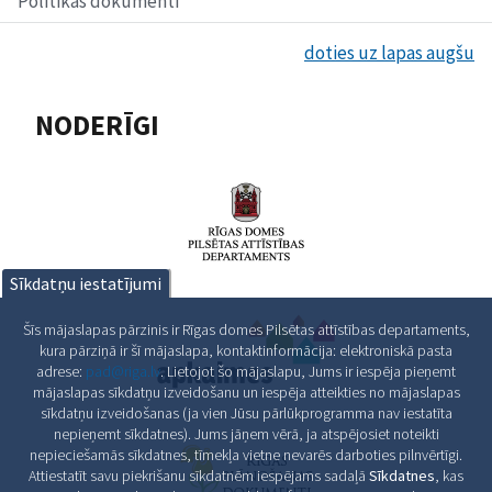
Politikas dokumenti
doties uz lapas augšu
NODERĪGI
Sīkdatņu iestatījumi
Šīs mājaslapas pārzinis ir Rīgas domes Pilsētas attīstības departaments,
kura pārziņā ir šī mājaslapa, kontaktinformācija: elektroniskā pasta
adrese:
pad@riga.lv
. Lietojot šo mājaslapu, Jums ir iespēja pieņemt
mājaslapas sīkdatņu izveidošanu un iespēja atteikties no mājaslapas
sīkdatņu izveidošanas (ja vien Jūsu pārlūkprogramma nav iestatīta
nepieņemt sīkdatnes). Jums jāņem vērā, ja atspējosiet noteikti
nepieciešamās sīkdatnes, tīmekļa vietne nevarēs darboties pilnvērtīgi.
Attiestatīt savu piekrišanu sīkdatnēm iespējams sadaļā
Sīkdatnes
, kas