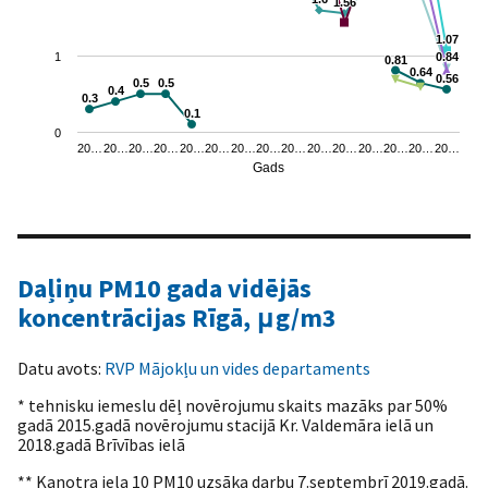
1.56
1.56
1.07
1.07
1
0.84
0.84
0.81
0.81
0.64
0.64
0.56
0.56
0.5
0.5
0.5
0.5
0.4
0.4
0.3
0.3
0.1
0.1
0
20…
20…
20…
20…
20…
20…
20…
20…
20…
20…
20…
20…
20…
20…
20…
Gads
End of interactive chart.
Daļiņu PM10 gada vidējās
koncentrācijas Rīgā, μg/m3
Datu avots:
RVP Mājokļu un vides departaments
* tehnisku iemeslu dēļ novērojumu skaits mazāks par 50%
gadā 2015.gadā novērojumu stacijā Kr. Valdemāra ielā un
2018.gadā Brīvības ielā
** Kanotra iela 10 PM10 uzsāka darbu 7.septembrī 2019.gadā.