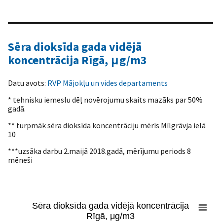
End of interactive chart.
Sēra dioksīda gada vidējā
koncentrācija Rīgā, μg/m3
Datu avots:
RVP Mājokļu un vides departaments
* tehnisku iemeslu dēļ novērojumu skaits mazāks par 50%
gadā.
** turpmāk sēra dioksīda koncentrāciju mērīs Mīlgrāvja ielā
10
***uzsāka darbu 2.maijā 2018.gadā, mērījumu periods 8
mēneši
Sēra dioksīda gada vidējā koncentrācija
Sēra dioksīda gada vidējā koncentrācija Rīgā, μg/m3
Rīgā, μg/m3