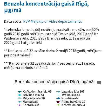
Benzola koncentrācija gaisā Rīgā,
μg/m3
Datu avots:
RVP Mājokļu un vides departaments
* tehnisku iemeslu dēļ novērojumu skaits mazāks par 50%
gadā 2010.gadā mērījumu stacijā Tvaika ielā, 2011.gadā Kr.
Valdemāra ielā, 2018.gadā Brīvības ielā, 2019.gadā un
2020.gadā Latgales ielā
** Kantora ielā 32 uzsāka darbu 2.maijā 2018.gadā, mērījumu
periods 8 mēneši
***Kantora ielā 32 uzsāka darbu 7.septembrī 2019.gadā,
mērījumu periods 4 mēneši
Benzola koncentrācija gaisā Rīgā, μg/m3
Benzola koncentrācija gaisā Rīgā, μg/m3
Kr. Valdemāra iela 65
Latgales iela 165
Line chart with 10 lines.
Brīvības iela 73
Tvaika iela 44
View as data table, Benzola koncentrācija gaisā Rīgā, μg/m3
Mīlgrāvja iela 10
Kundziņsala
The chart has 1 X axis displaying Gads.
Mangaļsala
Raiņa bulvāris 19
Kantora iela
Kronvalda bulv. 4
The chart has 1 Y axis displaying μg/m3. Range: 0 to 8.