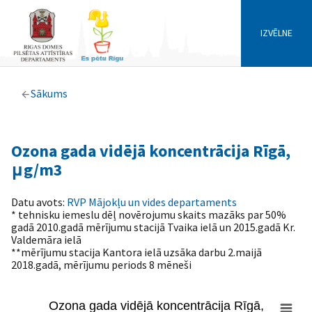
IZVĒLNE
Sākums
Ozona gada vidējā koncentrācija Rīgā,
μg/m3
Datu avots:
RVP Mājokļu un vides departaments
* tehnisku iemeslu dēļ novērojumu skaits mazāks par 50%
gadā 2010.gadā mērījumu stacijā Tvaika ielā un 2015.gadā Kr.
Valdemāra ielā
**mērījumu stacija Kantora ielā uzsāka darbu 2.maijā
2018.gadā, mērījumu periods 8 mēneši
Ozona gada vidējā koncentrācija Rīgā,
Ozona gada vidējā koncentrācija Rīgā, μg/m3