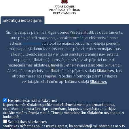
Sīkdatņu iestatījumi
Šīs mājaslapas pārzinis ir Rīgas domes Pilsētas attīstības departaments,
kura pārziņā ir šī mājaslapa, kontaktinformācija: elektroniskā pasta
adrese:
pad@riga.lv
. Lietojot šo mājaslapu, Jums ir iespēja pieņemt
mājaslapas sīkdatņu izveidošanu un iespēja atteikties no mājaslapas
sīkdatņu izveidošanas (ja vien Jūsu pārlūkprogramma nav iestatīta
nepieņemt sīkdatnes). Jums jāņem vērā, ja atspējosiet noteikti
nepieciešamās sīkdatnes, tīmekļa vietne nevarēs darboties pilnvērtīgi.
Attiestatīt savu piekrišanu sīkdatnēm iespējams sadaļā
Sīkdatnes
, kas
atrodas mājaslapas kājenē. Papildus informācija par mājaslapas
veidotajām sīkdatnēm apskatāma sadaļā
Sīkdatnes
Nepieciešamās sīkdatnes
Sīkdatnes
Piekļūstamības paziņojums
Nepieciešamās sīkdatnes palīdz padarīt tīmekļa vietni par izmantojamu,
nodrošinot pamata funkcijas, piemēram, lappuses navigāciju un piekļuvi
drošām vietām tīmekļa vietnē. Tīmekļa vietne bez šīm sīkdatnēm nevar pareizi
funkcionēt.
Satistikas sīkdatnes
Statistikas sīkfdatnes palīdz mums izprast, kā apmeklētāji mijiedarbojas ar SUS