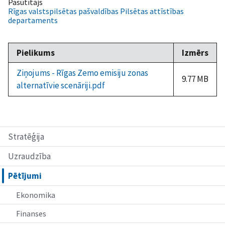
Pasūtītājs
Rīgas valstspilsētas pašvaldības Pilsētas attīstības
departaments
Pielikums
Izmērs
Ziņojums - Rīgas Zemo emisiju zonas
9.77 MB
alternatīvie scenāriji.pdf
Stratēģija
Uzraudzība
Pētījumi
Ekonomika
Finanses