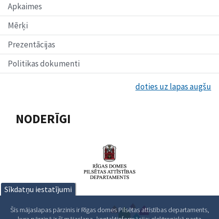
Apkaimes
Mērķi
Prezentācijas
Politikas dokumenti
doties uz lapas augšu
NODERĪGI
Sīkdatņu iestatījumi
Šīs mājaslapas pārzinis ir Rīgas domes Pilsētas attīstības departaments,