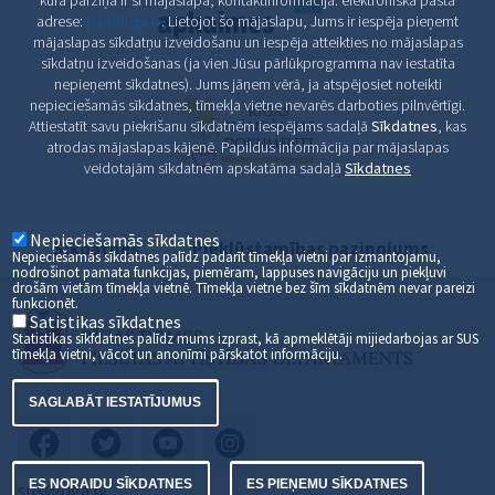
kura pārziņā ir šī mājaslapa, kontaktinformācija: elektroniskā pasta
adrese:
pad@riga.lv
. Lietojot šo mājaslapu, Jums ir iespēja pieņemt
mājaslapas sīkdatņu izveidošanu un iespēja atteikties no mājaslapas
sīkdatņu izveidošanas (ja vien Jūsu pārlūkprogramma nav iestatīta
nepieņemt sīkdatnes). Jums jāņem vērā, ja atspējosiet noteikti
nepieciešamās sīkdatnes, tīmekļa vietne nevarēs darboties pilnvērtīgi.
Attiestatīt savu piekrišanu sīkdatnēm iespējams sadaļā
Sīkdatnes
, kas
atrodas mājaslapas kājenē. Papildus informācija par mājaslapas
veidotajām sīkdatnēm apskatāma sadaļā
Sīkdatnes
Nepieciešamās sīkdatnes
Sīkdatnes
Piekļūstamības paziņojums
Nepieciešamās sīkdatnes palīdz padarīt tīmekļa vietni par izmantojamu,
nodrošinot pamata funkcijas, piemēram, lappuses navigāciju un piekļuvi
drošām vietām tīmekļa vietnē. Tīmekļa vietne bez šīm sīkdatnēm nevar pareizi
funkcionēt.
Satistikas sīkdatnes
Statistikas sīkfdatnes palīdz mums izprast, kā apmeklētāji mijiedarbojas ar SUS
tīmekļa vietni, vācot un anonīmi pārskatot informāciju.
SAGLABĀT IESTATĪJUMUS
ES NORAIDU SĪKDATNES
ES PIEŅEMU SĪKDATNES
sus@riga.lv