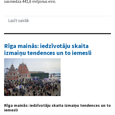
sasniedza 441,6 miljonus eiro.
Lasīt vairāk
par
Būvniecības
attīstības
tendences
Rīgā
Rīga mainās: iedzīvotāju skaita
izmaiņu tendences un to iemesli
Rīga mainās: iedzīvotāju skaita izmaiņu tendences un to
iemesli