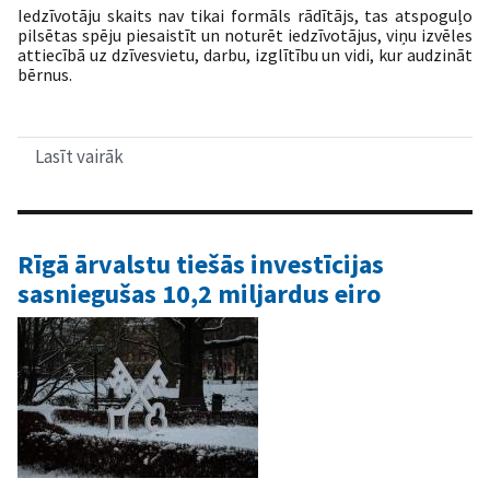
Iedzīvotāju skaits nav tikai formāls rādītājs, tas atspoguļo
pilsētas spēju piesaistīt un noturēt iedzīvotājus, viņu izvēles
attiecībā uz dzīvesvietu, darbu, izglītību un vidi, kur audzināt
bērnus.
Lasīt vairāk
par
Rīga
mainās:
iedzīvotāju
skaita
izmaiņu
Rīgā ārvalstu tiešās investīcijas
tendences
sasniegušas 10,2 miljardus eiro
un
to
iemesli