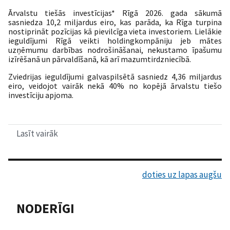
Ārvalstu tiešās investīcijas* Rīgā 2026. gada sākumā
sasniedza 10,2 miljardus eiro, kas parāda, ka Rīga turpina
nostiprināt pozīcijas kā pievilcīga vieta investoriem. Lielākie
ieguldījumi Rīgā veikti holdingkompāniju jeb mātes
uzņēmumu darbības nodrošināšanai, nekustamo īpašumu
izīrēšanā un pārvaldīšanā, kā arī mazumtirdzniecībā.
Zviedrijas ieguldījumi galvaspilsētā sasniedz 4,36 miljardus
eiro, veidojot vairāk nekā 40% no kopējā ārvalstu tiešo
investīciju apjoma.
Lasīt vairāk
par
Rīgā
ārvalstu
tiešās
investīcijas
doties uz lapas augšu
sasniegušas
10,2
miljardus
NODERĪGI
eiro