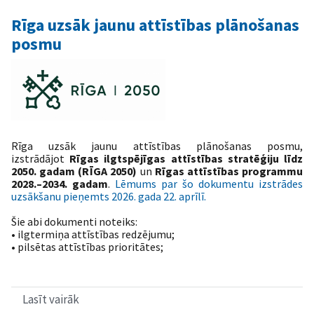
Rīga uzsāk jaunu attīstības plānošanas
posmu
Rīga uzsāk jaunu attīstības plānošanas posmu,
izstrādājot
Rīgas ilgtspējīgas attīstības stratēģiju līdz
2050. gadam
(RĪGA 2050)
un
Rīgas attīstības programmu
2028.–2034. gadam
.
Lēmums par šo dokumentu izstrādes
uzsākšanu pieņemts 2026. gada 22. aprīlī.
Šie abi dokumenti noteiks:
• ilgtermiņa attīstības redzējumu;
• pilsētas attīstības prioritātes;
Lasīt vairāk
par
Rīga