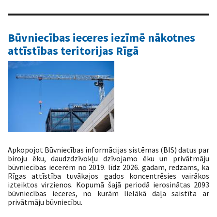
uzsāk
jaunu
attīstības
plānošanas
Būvniecības ieceres iezīmē nākotnes
posmu
attīstības teritorijas Rīgā
Apkopojot Būvniecības informācijas sistēmas (BIS) datus par
biroju ēku, daudzdzīvokļu dzīvojamo ēku un privātmāju
būvniecības iecerēm no 2019. līdz 2026. gadam, redzams, ka
Rīgas attīstība tuvākajos gados koncentrēsies vairākos
izteiktos virzienos. Kopumā šajā periodā ierosinātas 2093
būvniecības ieceres, no kurām lielākā daļa saistīta ar
privātmāju būvniecību.