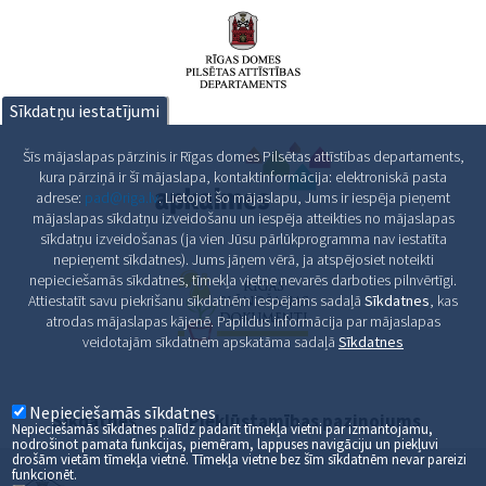
Sīkdatņu iestatījumi
Šīs mājaslapas pārzinis ir Rīgas domes Pilsētas attīstības departaments,
kura pārziņā ir šī mājaslapa, kontaktinformācija: elektroniskā pasta
adrese:
pad@riga.lv
. Lietojot šo mājaslapu, Jums ir iespēja pieņemt
mājaslapas sīkdatņu izveidošanu un iespēja atteikties no mājaslapas
sīkdatņu izveidošanas (ja vien Jūsu pārlūkprogramma nav iestatīta
nepieņemt sīkdatnes). Jums jāņem vērā, ja atspējosiet noteikti
nepieciešamās sīkdatnes, tīmekļa vietne nevarēs darboties pilnvērtīgi.
Attiestatīt savu piekrišanu sīkdatnēm iespējams sadaļā
Sīkdatnes
, kas
atrodas mājaslapas kājenē. Papildus informācija par mājaslapas
veidotajām sīkdatnēm apskatāma sadaļā
Sīkdatnes
Nepieciešamās sīkdatnes
Sīkdatnes
Piekļūstamības paziņojums
Nepieciešamās sīkdatnes palīdz padarīt tīmekļa vietni par izmantojamu,
nodrošinot pamata funkcijas, piemēram, lappuses navigāciju un piekļuvi
drošām vietām tīmekļa vietnē. Tīmekļa vietne bez šīm sīkdatnēm nevar pareizi
funkcionēt.