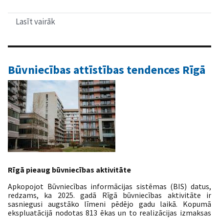
Lasīt vairāk
par
Būvniecības
ieceres
iezīmē
nākotnes
attīstības
Būvniecības attīstības tendences Rīgā
teritorijas
Rīgā
Rīgā pieaug būvniecības aktivitāte
Apkopojot Būvniecības informācijas sistēmas (BIS) datus,
redzams, ka 2025. gadā Rīgā būvniecības aktivitāte ir
sasniegusi augstāko līmeni pēdējo gadu laikā. Kopumā
ekspluatācijā nodotas 813 ēkas un to realizācijas izmaksas