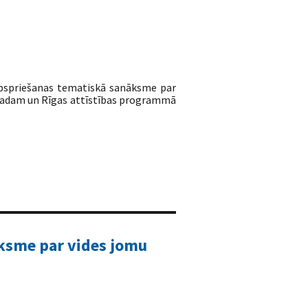
apspriešanas tematiskā sanāksme par
0.gadam un Rīgas attīstības programmā
ksme par vides jomu