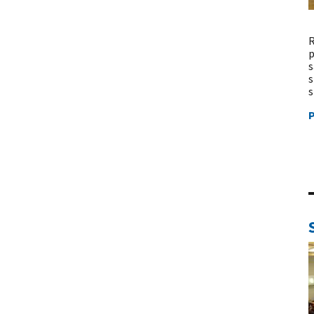
R
p
s
s
s
P