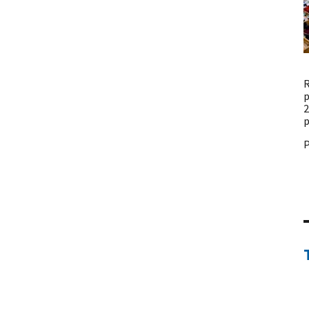
R
p
2
p
P