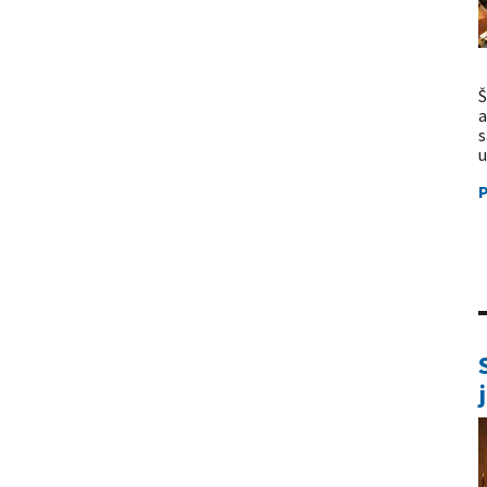
Š
a
s
u
P