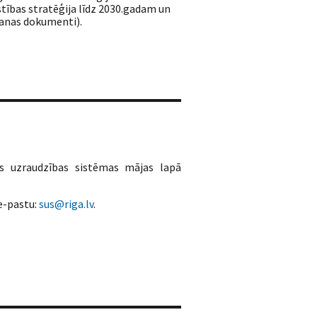
stības stratēģija līdz 2030.gadam un
anas dokumenti).
s uzraudzības sistēmas mājas lapā
 e-pastu:
sus@riga.lv
.