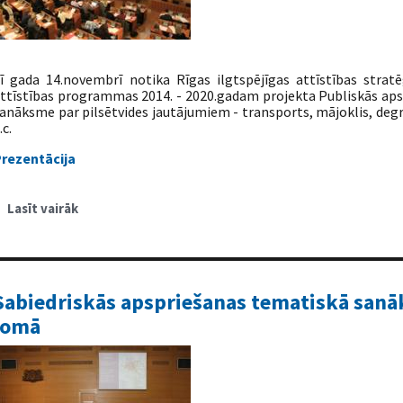
ī gada 14.novembrī notika Rīgas ilgtspējīgas attīstības strat
ttīstības programmas 2014. - 2020.gadam projekta Publiskās apsp
anāksme par pilsētvides jautājumiem - transports, mājoklis, degra
.c.
rezentācija
Lasīt vairāk
par
Sabiedriskās
apspriešanas
tematiskā
sanāksme
pilsētvides
jomā
Sabiedriskās apspriešanas tematiskā san
jomā