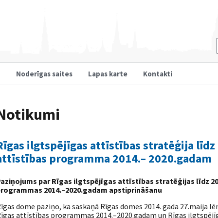
u
Noderīgas saites
Lapas karte
Kontakti
Notikumi
Rīgas ilgtspējīgas attīstības stratēģija lī
attīstības programma 2014.– 2020.gadam
aziņojums par Rīgas ilgtspējīgas attīstības stratēģijas līdz 
programmas 2014.–2020.gadam apstiprināšanu
īgas dome paziņo, ka saskaņā Rīgas domes 2014. gada 27.maija lēm
īgas attīstības programmas 2014.–2020.gadam un Rīgas ilgtspējīga