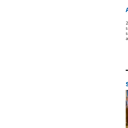
2
s
s
a