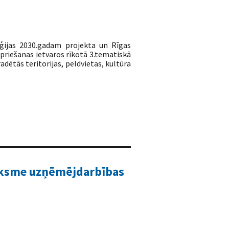
ēģijas 2030.gadam projekta un Rīgas
riešanas ietvaros rīkotā 3.tematiskā
dētās teritorijas, peldvietas, kultūra
āksme uzņēmējdarbības