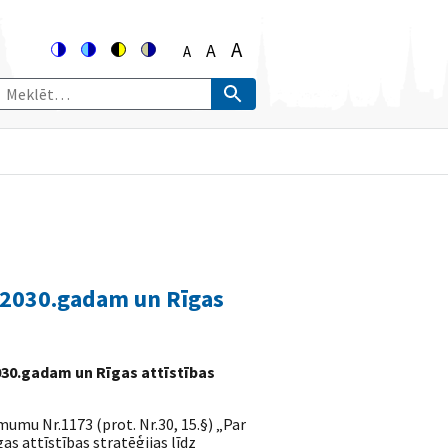
A
A
A
Switch
Switch
Switch
Switch
Set
Set
Set
to
to
to
to
font
font
font
color
blue
high
soft
size
size
size
theme
theme
visibility
theme
to
to
theme
100%
to
125%
150%
dz 2030.gadam un Rīgas
2030.gadam un Rīgas attīstības
umu Nr.1173 (prot. Nr.30, 15.§) „Par
s attīstības stratēģijas līdz