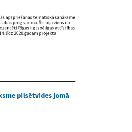
skās apspriešanas tematiskā sanāksme
īstības programmā. Šis bija viens no
ezentēti Rīgas ilgtspējīgas attīstības
14. līdz 2020.gadam projekta
ksme pilsētvides jomā