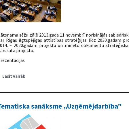
ātsnama sēžu zālē 2013.gada 11.novembrī norisinājās sabiedris
ar Rīgas ilgtspējīgas attīstības stratēģijas līdz 2030.gadam p
014. – 2020.gadam projekta un minēto dokumentu stratēģiskā 
ārskata projektu.
rezentācijas:
Lasīt vairāk
par
Sabiedriskās
apspriešanas
tematiskā
sanāksme
par
vides
jomu
Tematiska sanāksme „Uzņēmējdarbība”