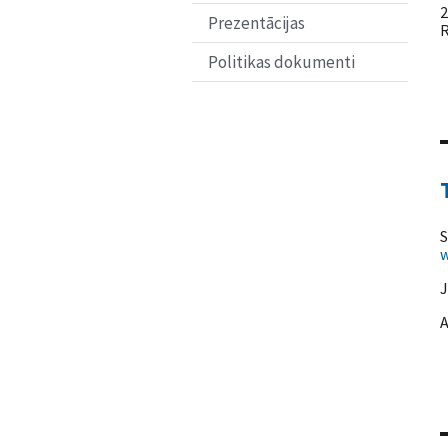
2
Prezentācijas
R
Politikas dokumenti
S
w
J
A