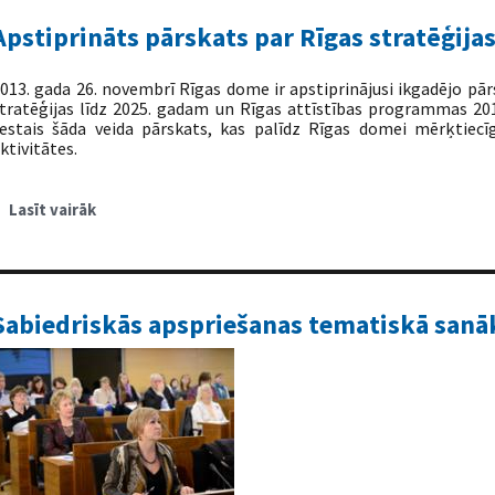
Apstiprināts pārskats par Rīgas stratēģija
013. gada 26. novembrī Rīgas dome ir apstiprinājusi ikgadējo pār
tratēģijas līdz 2025. gadam un Rīgas attīstības programmas 2010
estais šāda veida pārskats, kas palīdz Rīgas domei mērķtiecīg
ktivitātes.
Lasīt vairāk
par
Apstiprināts
pārskats
par
Rīgas
stratēģijas
ieviešanu
Sabiedriskās apspriešanas tematiskā sanā