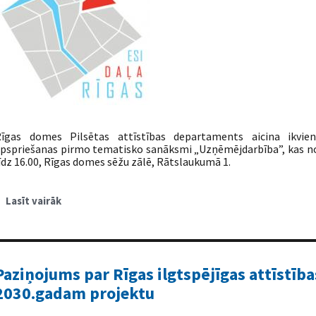
īgas domes Pilsētas attīstības departaments aicina ikvie
pspriešanas pirmo tematisko sanāksmi „Uzņēmējdarbība”, kas notik
īdz 16.00, Rīgas domes sēžu zālē, Rātslaukumā 1.
Lasīt vairāk
par
Tematiska
sanāksme
„Uzņēmējdarbība”
Paziņojums par Rīgas ilgtspējīgas attīstības
2030.gadam projektu