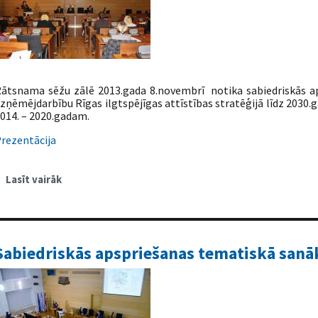
ātsnama sēžu zālē 2013.gada 8.novembrī notika sabiedriskās 
zņēmējdarbību Rīgas ilgtspējīgas attīstības stratēģijā līdz 203
014. – 2020.gadam.
rezentācija
Lasīt vairāk
par
Sabiedriskās
apspriešanas
tematiskā
sanāksme
uzņēmējdarbības
jomā
Sabiedriskās apspriešanas tematiskā sanā