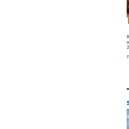
R
u
2
P