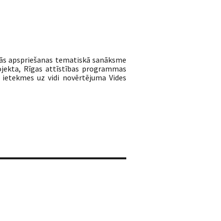
kās apspriešanas tematiskā sanāksme
rojekta, Rīgas attīstības programmas
ietekmes uz vidi novērtējuma Vides