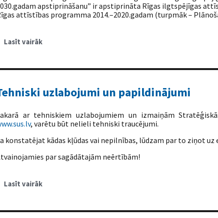
030.gadam apstiprināšanu” ir apstiprināta Rīgas ilgtspējīgas attī
īgas attīstības programma 2014.–2020.gadam (turpmāk – Plānoš
Lasīt vairāk
par
Rīgas
ilgtspējīgas
attīstības
stratēģija
līdz
2030.gadam
un
Tehniski uzlabojumi un papildinājumi
Rīgas
attīstības
programma
2014.–
akarā ar tehniskiem uzlabojumiem un izmaiņām Stratēģiskā
2020.gadam
ww.sus.lv
, varētu būt nelieli tehniski traucējumi.
a konstatējat kādas kļūdas vai nepilnības, lūdzam par to ziņot uz
tvainojamies par sagādātajām neērtībām!
Lasīt vairāk
par
Tehniski
uzlabojumi
un
papildinājumi