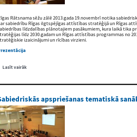
īgas Rātsnama sēžu zālē 2013.gada 19.novembrī notika sabiedri
ar sabiedrību Rīgas ilgtspējīgas attīstības stratēģijā un Rīgas att
abiedrības līdzdalības plānotajiem pasākumiem, kura laikā tika pr
tratēģijas līdz 2030.gadam un Rīgas attīstības programmas no 20
tratēģiskie izaicinājumi un rīcības virzieni.
rezentācija
Lasīt vairāk
par
Sabiedriskās
apspriešanas
tematiskā
sanāksme
par
sabiedrību
Sabiedriskās apspriešanas tematiskā sanā